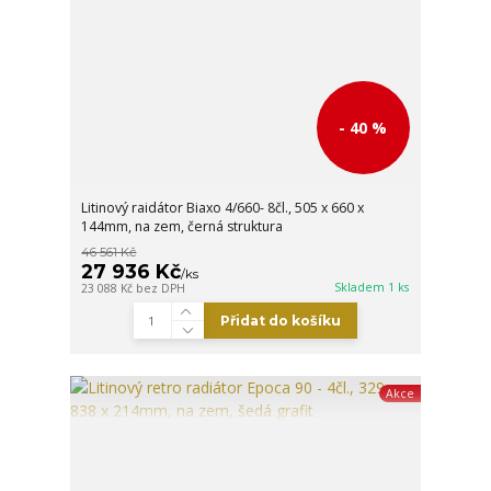
- 40 %
Litinový raidátor Biaxo 4/660- 8čl., 505 x 660 x
144mm, na zem, černá struktura
46 561 Kč
27 936 Kč
/
ks
Skladem 1 ks
23 088 Kč
bez DPH
Přidat do košíku
Akce