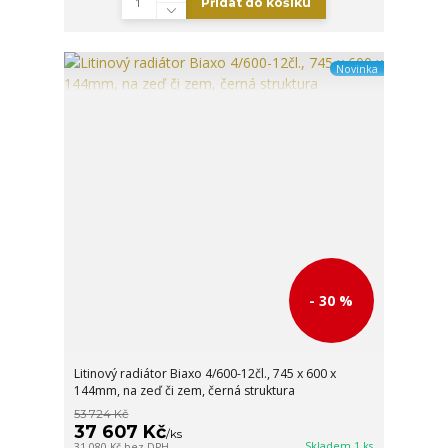
Přidat do košíku
Novinka
- 30 %
Litinový radiátor Biaxo 4/600-12čl., 745 x 600 x
144mm, na zeď či zem, černá struktura
53 724 Kč
37 607 Kč
/
ks
Skladem 1 ks
31 080 Kč
bez DPH