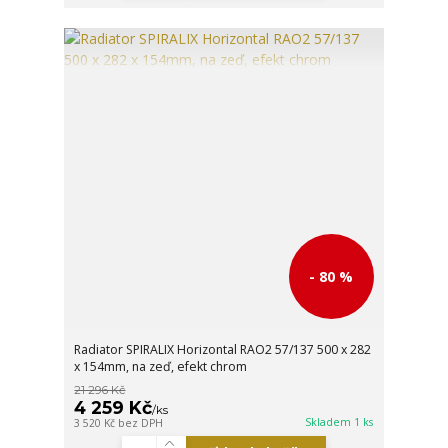
- 80 %
Radiator SPIRALIX Horizontal RAO2 57/137 500 x 282
x 154mm, na zeď, efekt chrom
21 296 Kč
4 259 Kč
/
ks
Skladem 1 ks
3 520 Kč
bez DPH