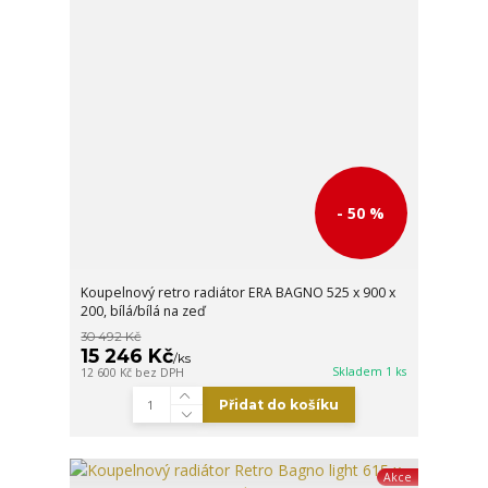
- 50 %
Koupelnový retro radiátor ERA BAGNO 525 x 900 x
200, bílá/bílá na zeď
30 492 Kč
15 246 Kč
/
ks
Skladem 1 ks
12 600 Kč
bez DPH
Přidat do košíku
Akce