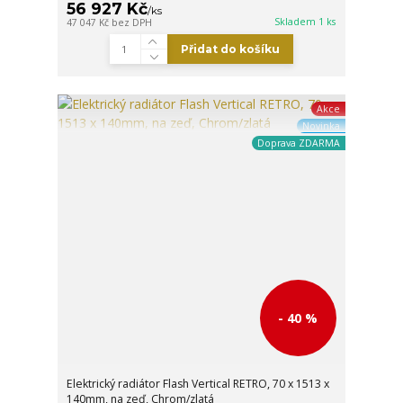
56 927 Kč
/
ks
Skladem 1 ks
47 047 Kč
bez DPH
Přidat do košíku
Akce
Novinka
Doprava ZDARMA
- 40 %
Elektrický radiátor Flash Vertical RETRO, 70 x 1513 x
140mm, na zeď, Chrom/zlatá