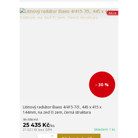
Akce
- 30 %
Litinový radiátor Biaxo 4/415-7čl., 445 x 415 x
144mm, na zeď či zem, černá struktura
36 336 Kč
25 435 Kč
/
ks
Skladem 1 ks
21 021 Kč
bez DPH