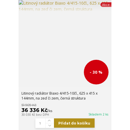
Akce
- 30 %
Litinový radiátor Biaxo 4/415-10čl., 625 x 415 x
144mm, na zeď či zem, černá struktura
51 909 Kč
36 336 Kč
/
ks
Skladem 2 ks
30 030 Kč
bez DPH
Přidat do košíku