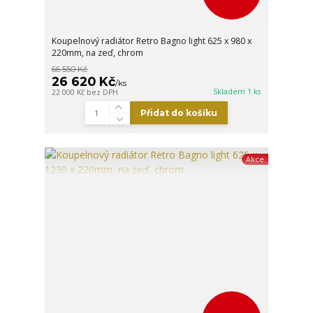
Koupelnový radiátor Retro Bagno light 625 x 980 x
220mm, na zeď, chrom
66 550 Kč
26 620 Kč
/
ks
Skladem 1 ks
22 000 Kč
bez DPH
Přidat do košíku
Akce