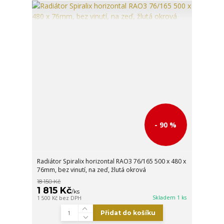
- 90 %
Radiátor Spiralix horizontal RAO3 76/165 500 x 480 x
76mm, bez vinutí, na zeď, žlutá okrová
18 150 Kč
1 815 Kč
/
ks
Skladem 1 ks
1 500 Kč
bez DPH
Přidat do košíku