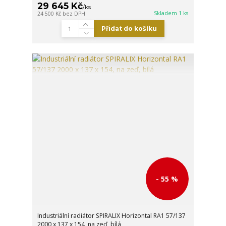
29 645 Kč
/
ks
Skladem 1 ks
24 500 Kč
bez DPH
Přidat do košíku
- 55 %
Industriální radiátor SPIRALIX Horizontal RA1 57/137
2000 x 137 x 154, na zeď, bílá