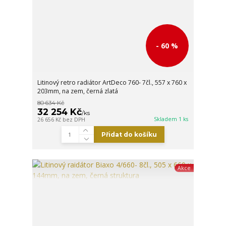
- 60 %
Litinový retro radiátor ArtDeco 760- 7čl., 557 x 760 x
203mm, na zem, černá zlatá
80 634 Kč
32 254 Kč
/
ks
Skladem 1 ks
26 656 Kč
bez DPH
Přidat do košíku
Akce