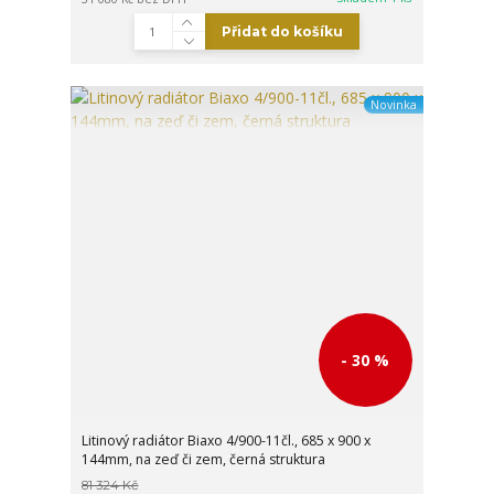
Přidat do košíku
Novinka
- 30 %
Litinový radiátor Biaxo 4/900-11čl., 685 x 900 x
144mm, na zeď či zem, černá struktura
81 324 Kč