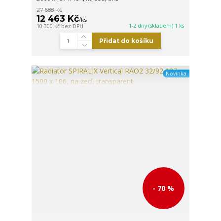
27 588 Kč
12 463 Kč
/
ks
1-2 dny (skladem) 1 ks
10 300 Kč
bez DPH
Přidat do košíku
Novinka
- 70 %