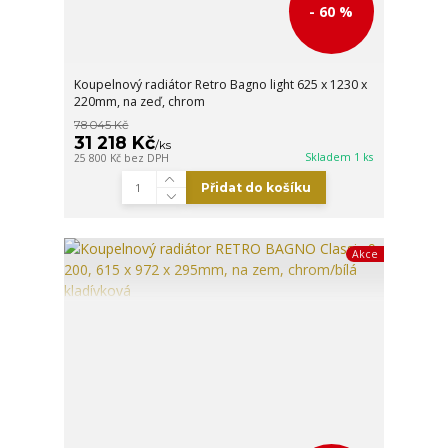
- 60 %
Koupelnový radiátor Retro Bagno light 625 x 1230 x
220mm, na zeď, chrom
78 045 Kč
31 218 Kč
/
ks
Skladem 1 ks
25 800 Kč
bez DPH
Přidat do košíku
Akce