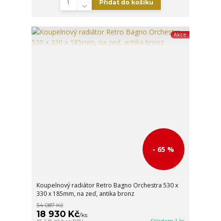
Přidat do košíku
Akce
- 65 %
Koupelnový radiátor Retro Bagno Orchestra 530 x
330 x 185mm, na zeď, antika bronz
54 087 Kč
18 930 Kč
/
ks
Skladem 1 ks