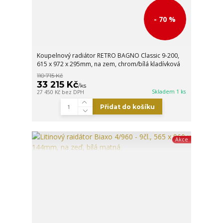
- 70 %
Koupelnový radiátor RETRO BAGNO Classic 9-200,
615 x 972 x 295mm, na zem, chrom/bílá kladívková
110 715 Kč
33 215 Kč
/
ks
Skladem 1 ks
27 450 Kč
bez DPH
Přidat do košíku
Akce