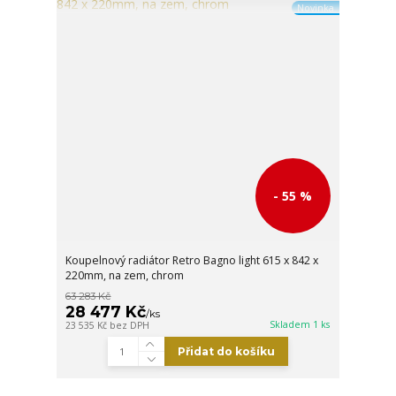
Novinka
- 55 %
Koupelnový radiátor Retro Bagno light 615 x 842 x
220mm, na zem, chrom
63 283 Kč
28 477 Kč
/
ks
Skladem 1 ks
23 535 Kč
bez DPH
Přidat do košíku