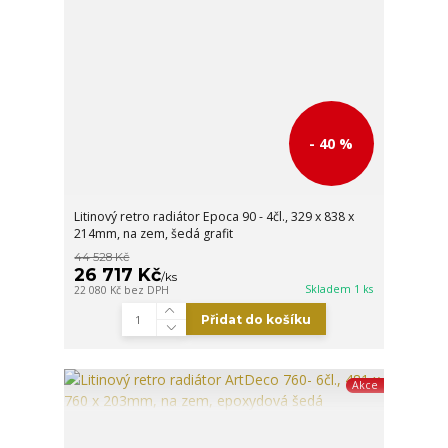
- 40 %
Litinový retro radiátor Epoca 90 - 4čl., 329 x 838 x
214mm, na zem, šedá grafit
44 528 Kč
26 717 Kč
/
ks
Skladem 1 ks
22 080 Kč
bez DPH
Přidat do košíku
Akce