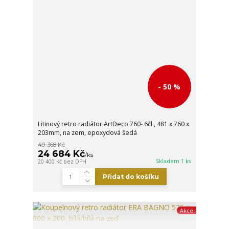
- 50 %
Litinový retro radiátor ArtDeco 760- 6čl., 481 x 760 x
203mm, na zem, epoxydová šedá
49 368 Kč
24 684 Kč
/
ks
Skladem 1 ks
20 400 Kč
bez DPH
Přidat do košíku
Akce