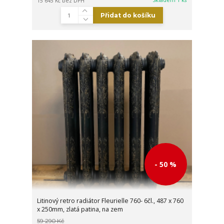
15 645 Kč
bez DPH
Přidat do košíku
- 50 %
Litinový retro radiátor Fleurielle 760- 6čl., 487 x 760
x 250mm, zlatá patina, na zem
59 290 Kč