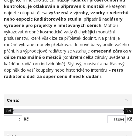
kontrolou, je otlakován a připraven k montáži.
V kategorii
najdete otopná tělesa
vyřazená z výroby, vzorky z veletrhů
nebo expozic Radiátorového studia
, případně
radiátory
vyrobené pro projekty v limitovaných sériích
. Mohou
vykazovat drobné kosmetické vady či chybějící montážní
příslušenství, které však lze za příplatek doplnit. Na přání je
možné vybrané modely přelakovat do nové barvy podle vašeho
přání.
Na výprodejové radiátory se vztahuje
omezená záruka v
délce maximálně 6 měsíců
(konkrétní délka záruky uvedena u
každého radiátoru individuálně)
.
Stylový, masivní a nadčasový
doplněk do vaší koupelny nebo historického interiéru –
retro
radiátor s duší za super cenu ihned k dodání
.
Cena:
Od
Do
Kč
Kč