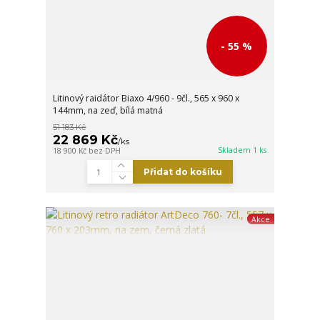
- 55 %
Litinový raidátor Biaxo 4/960 - 9čl., 565 x 960 x
144mm, na zeď, bílá matná
51 183 Kč
22 869 Kč
/
ks
Skladem 1 ks
18 900 Kč
bez DPH
Přidat do košíku
Akce