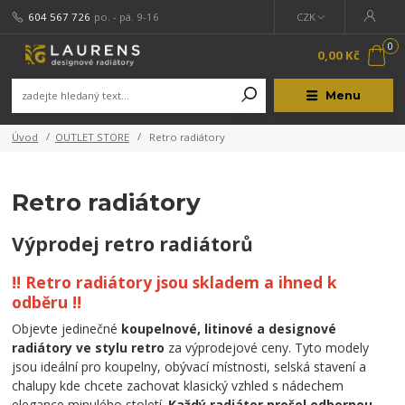
604 567 726
po. - pá. 9-16
CZK
0
0,00 Kč
Menu
Úvod
OUTLET STORE
Retro radiátory
Retro radiátory
Výprodej retro radiátorů
!! Retro radiátory jsou skladem a ihned k
odběru
!!
Objevte jedinečné
koupelnové, litinové a designové
radiátory ve stylu retro
za výprodejové ceny. Tyto modely
jsou ideální pro koupelny, obývací místnosti, selská stavení a
chalupy kde chcete zachovat klasický vzhled s nádechem
elegance minulého století.
Každý radiátor prošel odbornou