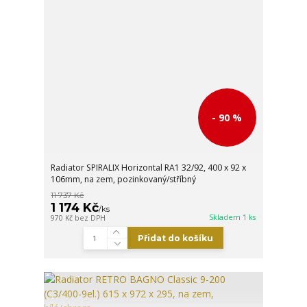
- 90 %
Radiator SPIRALIX Horizontal RA1 32/92, 400 x 92 x
106mm, na zem, pozinkovaný/stříbný
11 737 Kč
1 174 Kč
/
ks
Skladem 1 ks
970 Kč
bez DPH
Přidat do košíku