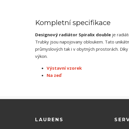
Kompletní specifikace
Designový radiátor Spiralix double
je radiá
Trubky jsou napojovany obloukem. Tato unikátní
průmyslových tak i v obytných prostorách. Díky 
výkon.
Výstavní vzorek
Na zeď
LAURENS
SER