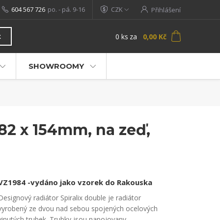
604 567 726
po. - pá. 9-16
CZK
Přihlášení
0
ks
za
0,00 Kč
t
SHOWROOMY
82 x 154mm, na zeď,
VZ1984 -vydáno jako vzorek do Rakouska
Designový radiátor Spiralix double je radiátor
vyrobený ze dvou nad sebou spojených ocelových
vinutých trubek. Trubky jsou napojovany