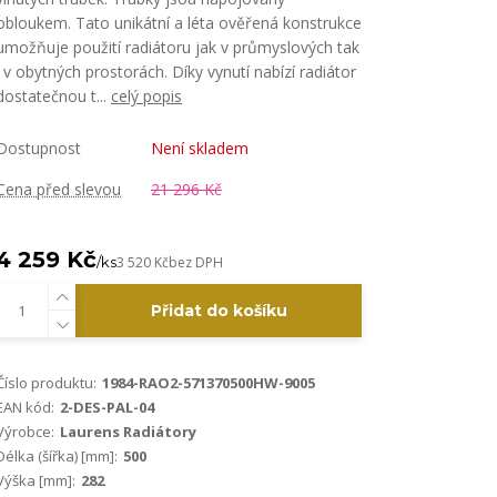
obloukem. Tato unikátní a léta ověřená konstrukce
umožňuje použití radiátoru jak v průmyslových tak
i v obytných prostorách. Díky vynutí nabízí radiátor
dostatečnou t...
celý popis
Dostupnost
Není skladem
Cena před slevou
21 296 Kč
4 259 Kč
/
ks
3 520 Kč
bez DPH
Přidat do košíku
Číslo produktu:
1984-RAO2-571370500HW-9005
EAN kód:
2-DES-PAL-04
Výrobce:
Laurens Radiátory
Délka (šířka) [mm]:
500
Výška [mm]:
282