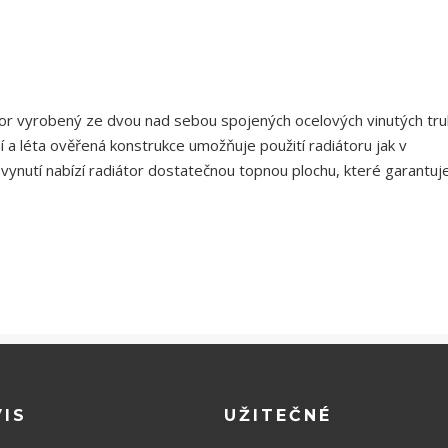
tor vyrobený ze dvou nad sebou spojených ocelových vinutých tru
 a léta ověřená konstrukce umožňuje použití radiátoru jak v
vynutí nabízí radiátor dostatečnou topnou plochu, které garantuj
VIS
UŽITEČNÉ