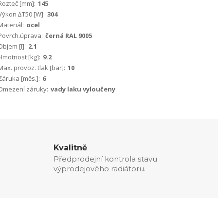
Rozteč [mm]:
145
Výkon ∆T50 [W]:
304
Materiál:
ocel
Povrch.úprava:
černá RAL 9005
Objem [l]:
2.1
Hmotnost [kg]:
9.2
Max. provoz. tlak [bar]:
10
Záruka [měs.]:
6
Omezení záruky:
vady laku vyloučeny
Kvalitně
Předprodejní kontrola stavu
výprodejového radiátoru.