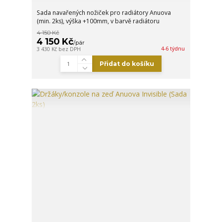
Sada navařených nožiček pro radiátory Anuova
(min. 2ks), výška +100mm, v barvě radiátoru
4 150 Kč
4 150 Kč
/
pár
4-6 týdnu
3 430 Kč
bez DPH
Přidat do košíku