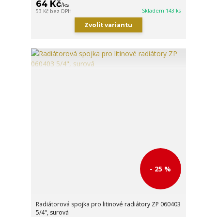
64 Kč
/
ks
Skladem 143 ks
53 Kč
bez DPH
Zvolit variantu
- 25 %
Radiátorová spojka pro litinové radiátory ZP 060403
5/4", surová