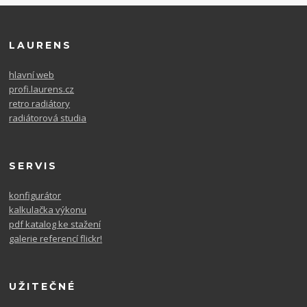
LAURENS
hlavní web
profi.laurens.cz
retro radiátory
radiátorová studia
SERVIS
konfigurátor
kalkulačka výkonu
pdf katalog ke stažení
galerie referencí flickr!
UŽITEČNÉ