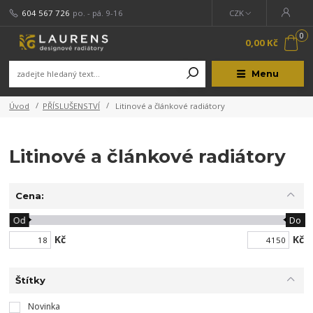
604 567 726
po. - pá. 9-16
CZK
0
0,00 Kč
Menu
Úvod
PŘÍSLUŠENSTVÍ
Litinové a článkové radiátory
Litinové a článkové radiátory
Cena:
Od
Do
Kč
Kč
Štítky
Novinka