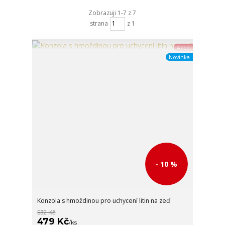
Zobrazuji 1-7 z 7
strana
z 1
Akce
Novinka
- 10 %
Konzola s hmoždinou pro uchycení litin na zeď
532 Kč
479 Kč
/
ks