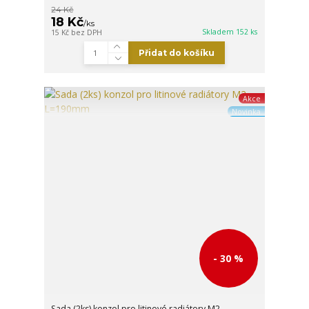
24 Kč
18 Kč
/
ks
Skladem 152 ks
15 Kč
bez DPH
Přidat do košíku
Akce
Novinka
- 30 %
Sada (2ks) konzol pro litinové radiátory M2