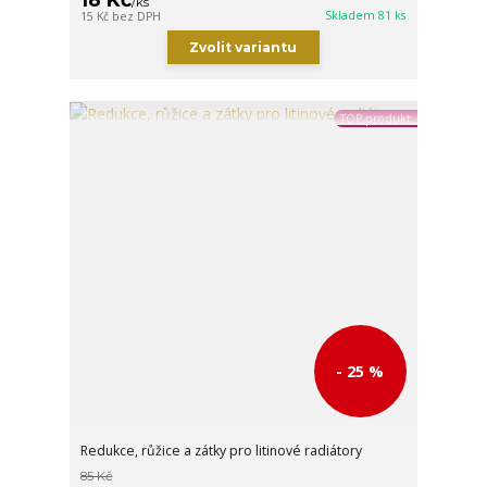
/
ks
Skladem 81 ks
15 Kč
bez DPH
Zvolit variantu
TOP produkt
- 25 %
Redukce, růžice a zátky pro litinové radiátory
85 Kč