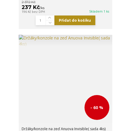
2 372 Kč
237 Kč
/
ks
Skladem 1 ks
196 Kč
bez DPH
Přidat do košíku
- 60 %
Držáky/konzole na zeď Anuova Invisible( sada 4ks)