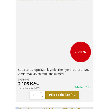
- 70 %
Sada teleskopických krytek "The Rye Brothers" No.
2 min/max 48/86 mm, antika měď
7 018 Kč
2 105 Kč
/
ks
Skladem 2 ks
1 740 Kč
bez DPH
Přidat do košíku