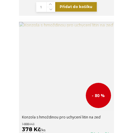
Přidat do košíku
- 80 %
Konzola s hmoždinou pro uchycení litin na zeď
1 888 Kč
378 Kč
/
ks