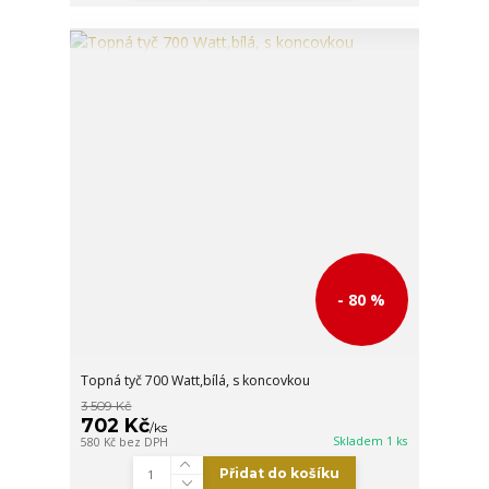
- 80 %
Topná tyč 700 Watt,bílá, s koncovkou
3 509 Kč
702 Kč
/
ks
Skladem 1 ks
580 Kč
bez DPH
Přidat do košíku