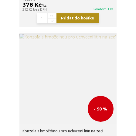
378 Kč
/
ks
Skladem 1 ks
312 Kč
bez DPH
Přidat do košíku
- 90 %
Konzola s hmoždinou pro uchycení litin na zeď