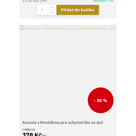
Skladem 3 ks
312 Kč
bez DPH
Přidat do košíku
- 80 %
Konzola s hmoždinou pro uchycení litin na zeď
1 888 Kč
378 Kč
/
ks