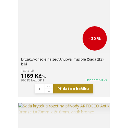
- 30 %
Držáky/konzole na zeď Anuova Invisible (Sada 2ks),
bílá
1 670 Kč
1 169 Kč
/
ks
Skladem 50 ks
966 Kč
bez DPH
Přidat do košíku