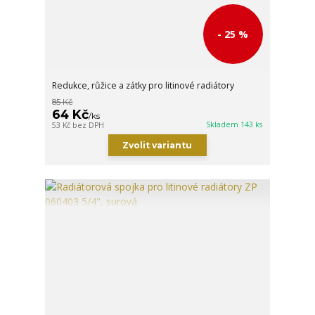
- 25 %
Redukce, růžice a zátky pro litinové radiátory
85 Kč
64 Kč
/
ks
Skladem 143 ks
53 Kč
bez DPH
Zvolit variantu