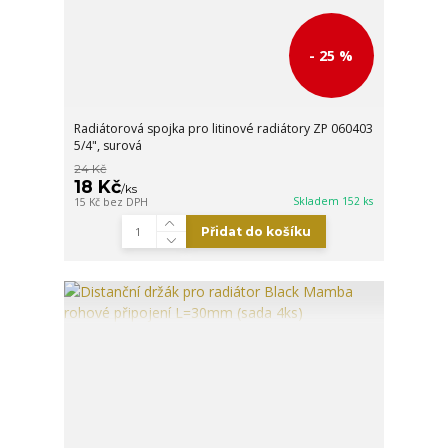
- 25 %
Radiátorová spojka pro litinové radiátory ZP 060403
5/4", surová
24 Kč
18 Kč
/
ks
Skladem 152 ks
15 Kč
bez DPH
Přidat do košíku