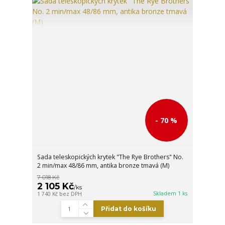
- 70 %
Sada teleskopických krytek "The Rye Brothers" No.
2 min/max 48/86 mm, antika bronze tmavá (M)
7 018 Kč
2 105 Kč
/
ks
Skladem 1 ks
1 740 Kč
bez DPH
Přidat do košíku