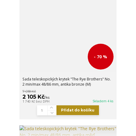
- 70 %
Sada teleskopických krytek "The Rye Brothers" No.
2 min/max 48/86 mm, antika bronze (M)
7 018 Kč
2 105 Kč
/
ks
Skladem 4 ks
1 740 Kč
bez DPH
Přidat do košíku