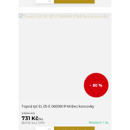
- 80 %
Topná tyč EL 05-E 0600W IP44 Bez koncovky
3 654 Kč
731 Kč
/
ks
Skladem 1 ks
604 Kč
bez DPH