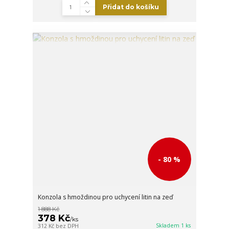
Přidat do košíku
- 80 %
Konzola s hmoždinou pro uchycení litin na zeď
1 888 Kč
378 Kč
/
ks
Skladem 1 ks
312 Kč
bez DPH