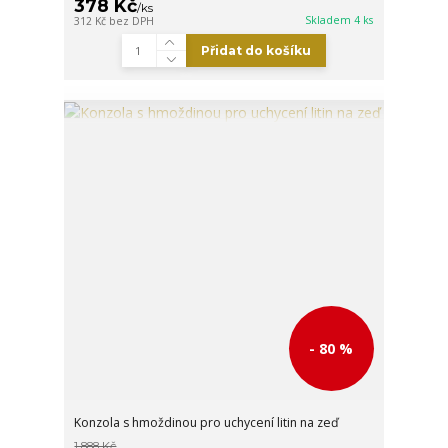
378 Kč
/
ks
Skladem 4 ks
312 Kč
bez DPH
Přidat do košíku
- 80 %
Konzola s hmoždinou pro uchycení litin na zeď
1 888 Kč