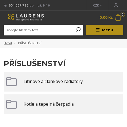
604 567 726
po. - pá. 9-16
CZK
0
0,00 Kč
Menu
Úvod
PŘÍSLUŠENSTVÍ
PŘÍSLUŠENSTVÍ
Litinové a článkové radiátory
Kotle a tepelná čerpadla