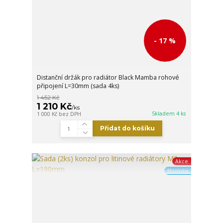
- 17 %
Distanční držák pro radiátor Black Mamba rohové
připojení L=30mm (sada 4ks)
1 452 Kč
1 210 Kč
/
ks
Skladem 4 ks
1 000 Kč
bez DPH
Přidat do košíku
Akce
Novinka