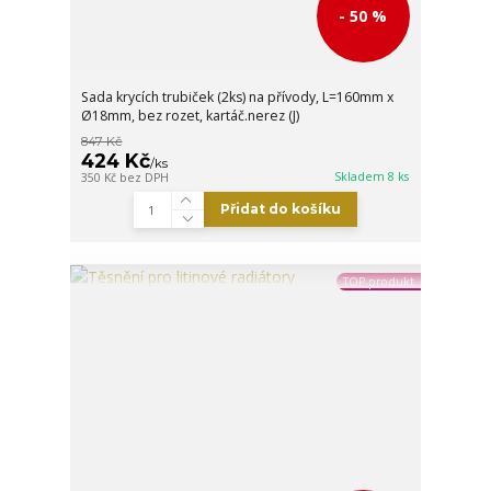
- 50 %
Sada krycích trubiček (2ks) na přívody, L=160mm x
Ø18mm, bez rozet, kartáč.nerez (J)
847 Kč
424 Kč
/
ks
Skladem 8 ks
350 Kč
bez DPH
Přidat do košíku
TOP produkt