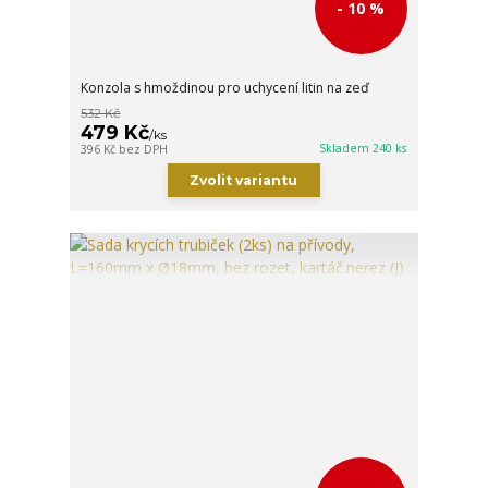
- 10 %
Konzola s hmoždinou pro uchycení litin na zeď
532 Kč
479 Kč
/
ks
Skladem 240 ks
396 Kč
bez DPH
Zvolit variantu