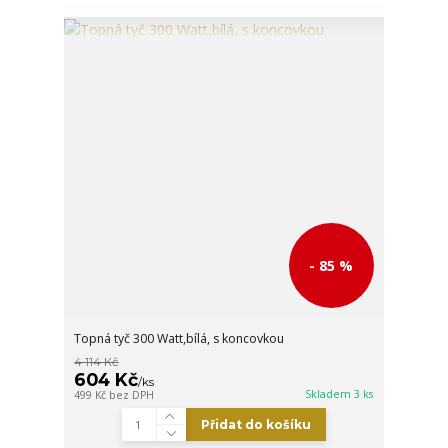
- 85 %
Topná tyč 300 Watt,bílá, s koncovkou
4 114 Kč
604 Kč
/
ks
Skladem 3 ks
499 Kč
bez DPH
Přidat do košíku