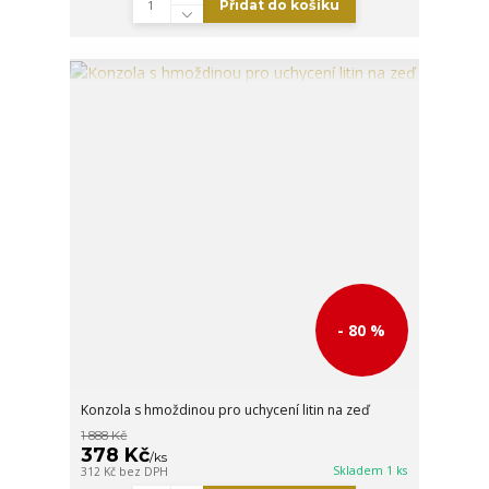
Přidat do košíku
- 80 %
Konzola s hmoždinou pro uchycení litin na zeď
1 888 Kč
378 Kč
/
ks
Skladem 1 ks
312 Kč
bez DPH