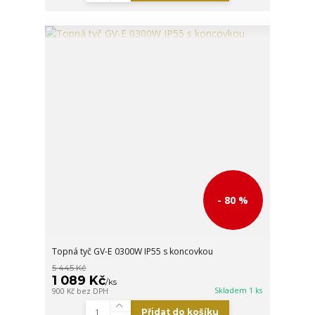
- 80 %
Topná tyč GV-E 0300W IP55 s koncovkou
5 445 Kč
1 089 Kč
/
ks
Skladem 1 ks
900 Kč
bez DPH
Přidat do košíku