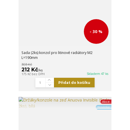
- 30 %
Sada (2ks) konzol pro litinové radiátory M2
L=190mm
303 Kč
212 Kč
/
ks
Skladem 47 ks
175 Kč
bez DPH
Přidat do košíku
Akce
Novinka