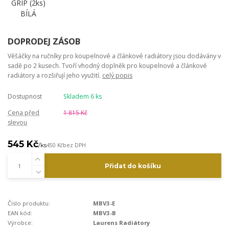
DOPRODEJ ZÁSOB
Věšáčky na ručníky pro koupelnové a článkové radiátory jsou dodávány v
sadě po 2 kusech. Tvoří vhodný doplněk pro koupelnové a článkové
radiátory a rozšiřují jeho využití.
celý popis
Dostupnost
Skladem 6 ks
Cena před
1 815 Kč
slevou
545 Kč
/
ks
450 Kč
bez DPH
Přidat do košíku
Číslo produktu:
MBV3-E
EAN kód:
MBV3-B
Výrobce:
Laurens Radiátory