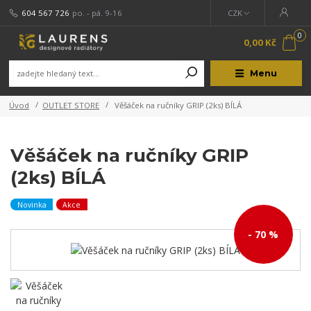
604 567 726
po. - pá. 9-16
CZK
0
0,00 Kč
Menu
Úvod
OUTLET STORE
Věšáček na ručníky GRIP (2ks) BÍLÁ
Věšáček na ručníky GRIP
(2ks) BÍLÁ
Novinka
Akce
- 70 %