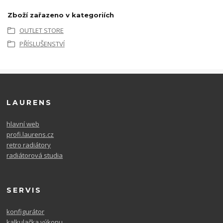
Zboží zařazeno v kategoriích
OUTLET STORE
PŘÍSLUŠENSTVÍ
LAURENS
hlavní web
profi.laurens.cz
retro radiátory
radiátorová studia
SERVIS
konfigurátor
kalkulačka výkonu