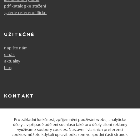
pdf katalog ke stažení
galerie referencí flickr!
UŽITEČNÉ
napište nám
o nás
aktuality
blog
KONTAKT
604 567 726
po. - pá. 9-16
Pro základní funkčnost, zpříjemnění používání webu, analytické
účely a v případě udělení souhlasu také pro účely cílení reklamy
využíváme soubory cookies. Nastavení vlastních preferencí
cookies můžete kdykoli upravit odkazem ve spodní části stránek.