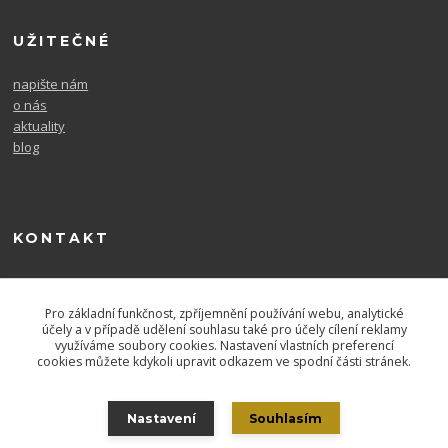
UŽITEČNÉ
napište nám
o nás
aktuality
blog
KONTAKT
604 567 726
po. - pá. 9-16
Pro základní funkčnost, zpříjemnění používání webu, analytické
účely a v případě udělení souhlasu také pro účely cílení reklamy
využíváme soubory cookies. Nastavení vlastních preferencí
cookies můžete kdykoli upravit odkazem ve spodní části stránek.
Nastavení
Souhlasím
Copyright 2021 - Laurens