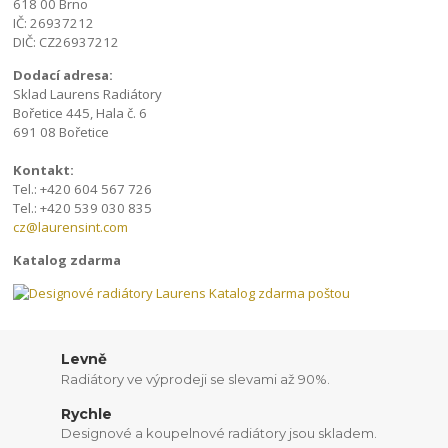
618 00 Brno
IČ: 26937212
DIČ: CZ26937212
Dodací adresa:
Sklad Laurens Radiátory
Bořetice 445, Hala č. 6
691 08 Bořetice
Kontakt:
Tel.: +420 604 567 726
Tel.: +420 539 030 835
cz@laurensint.com
Katalog zdarma
Levně
Radiátory ve výprodeji se slevami až 90%.
Rychle
Designové a koupelnové radiátory jsou skladem.