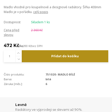
Madlo vhodné pro koupelnové a designové radiátory. Šířka 400mm
Madlo je v pořádku.
celý popis
Dostupnost
Skladem 1 ks
Cena před
2 360 Kč
slevou
472 Kč
/
ks
390 Kč
bez DPH
Přidat do košíku
Číslo produktu:
751020- MADLO BÍLÉ
Barva:
bílá
Záruka [měs.]:
6
Levně
Radiátory ve výprodeji se slevami až 90%.