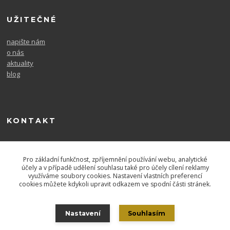
UŽITEČNÉ
napište nám
o nás
aktuality
blog
KONTAKT
604 567 726
po. - pá. 9-16
Pro základní funkčnost, zpříjemnění používání webu, analytické
účely a v případě udělení souhlasu také pro účely cílení reklamy
využíváme soubory cookies. Nastavení vlastních preferencí
cookies můžete kdykoli upravit odkazem ve spodní části stránek.
Nastavení
Souhlasím
Copyright 2021 - Laurens