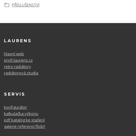
PŘÍSLUŠENSTVÍ
LAURENS
hlavní web
profi.laurens.cz
retro radiátory
radiátorová studia
SERVIS
konfigurátor
kalkulačka výkonu
pdf katalog ke stažení
galerie referencí flickr!