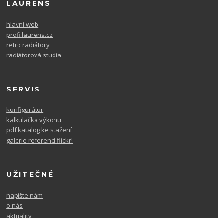
LAURENS
hlavní web
profi.laurens.cz
retro radiátory
radiátorová studia
SERVIS
konfigurátor
kalkulačka výkonu
pdf katalog ke stažení
galerie referencí flickr!
UŽITEČNÉ
napište nám
o nás
aktuality