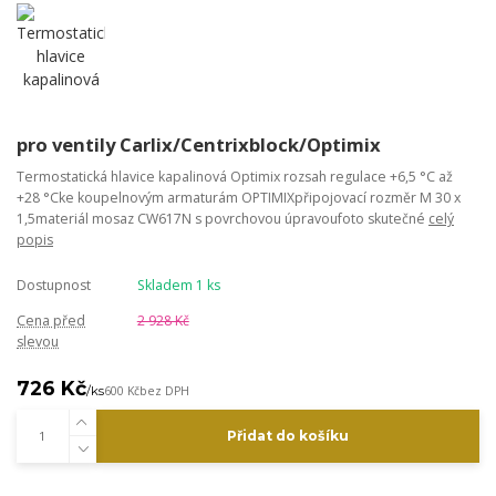
pro ventily Carlix/Centrixblock/Optimix
Termostatická hlavice kapalinová Optimix rozsah regulace +6,5 °C až
+28 °Cke koupelnovým armaturám OPTIMIXpřipojovací rozměr M 30 x
1,5materiál mosaz CW617N s povrchovou úpravoufoto skutečné
celý
popis
Dostupnost
Skladem 1 ks
Cena před
2 928 Kč
slevou
726 Kč
/
ks
600 Kč
bez DPH
Přidat do košíku