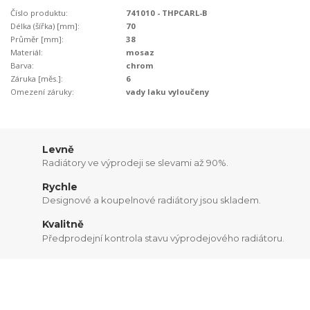
Číslo produktu:
741010 - THPCARL-B
Délka (šířka) [mm]:
70
Průměr [mm]:
38
Materiál:
mosaz
Barva:
chrom
Záruka [měs.]:
6
Omezení záruky:
vady laku vyloučeny
Levně
Radiátory ve výprodeji se slevami až 90%.
Rychle
Designové a koupelnové radiátory jsou skladem.
Kvalitně
Předprodejní kontrola stavu výprodejového radiátoru.