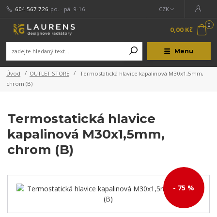
604 567 726
po. - pá. 9-16
CZK
0
0,00 Kč
Menu
Úvod
OUTLET STORE
Termostatická hlavice kapalinová M30x1,5mm,
chrom (B)
Termostatická hlavice
kapalinová M30x1,5mm,
chrom (B)
- 75 %