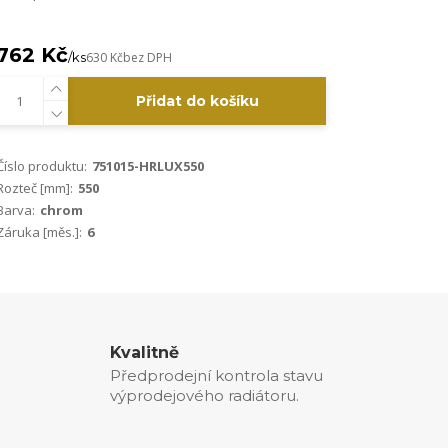
762 Kč
/
ks
630 Kč
bez DPH
Přidat do košíku
Číslo produktu:
751015-HRLUX550
Rozteč [mm]:
550
Barva:
chrom
Záruka [měs.]:
6
Kvalitně
Předprodejní kontrola stavu
výprodejového radiátoru.