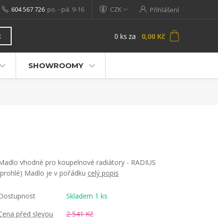
604 567 726
po. - pá. 9-16
CZK
Přihlášení
0
ks
za
0,00 Kč
t
SHOWROOMY
Madlo vhodné pro koupelnové radiátory - RADIUS
(prohlé) Madlo je v pořádku
celý popis
Dostupnost
Skladem 1 ks
Cena před slevou
2 541 Kč