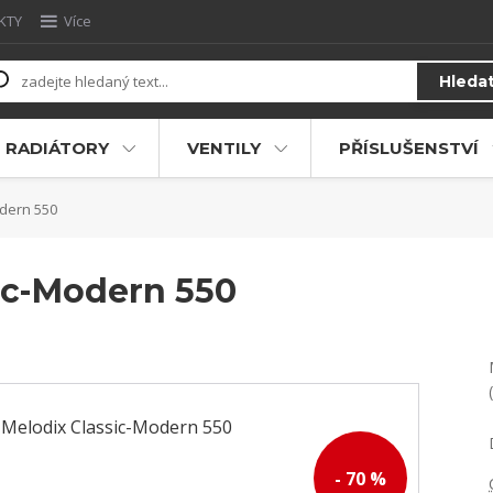
KTY
Více
Hleda
RADIÁTORY
VENTILY
PŘÍSLUŠENSTVÍ
dern 550
ic-Modern 550
- 70 %