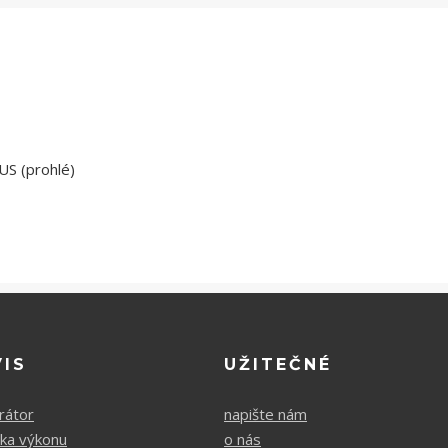
US (prohlé)
VIS
UŽITEČNÉ
rátor
napište nám
čka výkonu
o nás