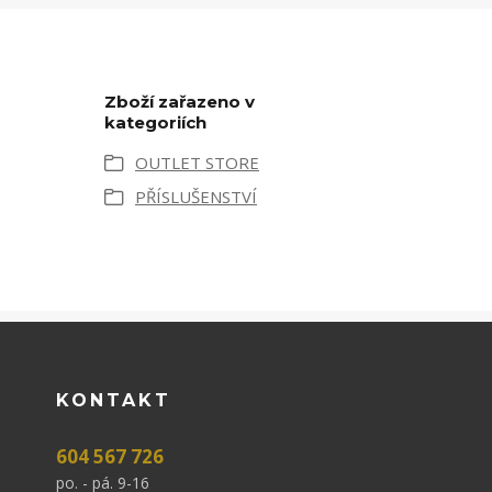
Zboží zařazeno v
kategoriích
OUTLET STORE
PŘÍSLUŠENSTVÍ
KONTAKT
604 567 726
po. - pá. 9-16