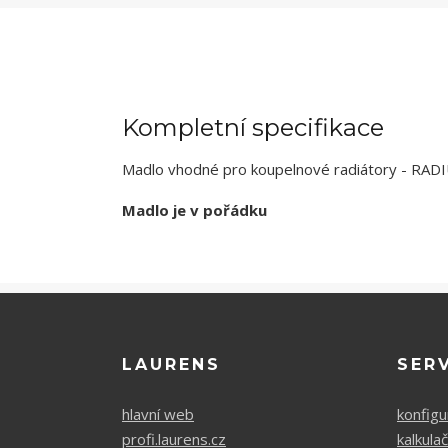
Kompletní specifikace
Madlo vhodné pro koupelnové radiátory - RADI
Madlo je v pořádku
LAURENS
SER
hlavní web
konfigu
profi.laurens.cz
kalkula