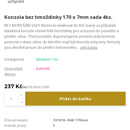
Konzola bez hmoždinky 170 x 7mm sada 4ks.
BEZ MONTÁŽNÍ SADY Možnost nalakovat do RAL barvy za příplatek.
Nástěnná konzole včetně bílé hmoždinky pro uchycení do pevného a
plného zdiva. Před použitím doporučujeme provést vždy kontrolu
pevnosti a stavu zdiva, do kterého mají být konzoly uchyceny. Konzoly
jsou vhodné pouze do plného betonového...
celý popis
Dostupnost
Skladem 1 ks
Cena před
2 372 Kč
slevou
237 Kč
/
ks
196 Kč
bez DPH
Přidat do košíku
Číslo produktu:
741018- HAK 170mm
Průměr [mm]:
7