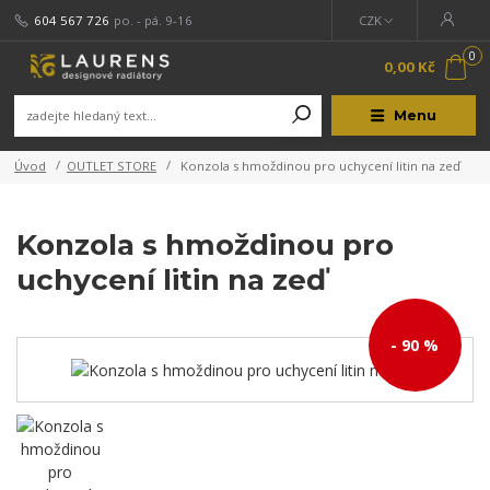
604 567 726
po. - pá. 9-16
CZK
0
0,00 Kč
Menu
Úvod
OUTLET STORE
Konzola s hmoždinou pro uchycení litin na zeď
Konzola s hmoždinou pro
uchycení litin na zeď
- 90 %