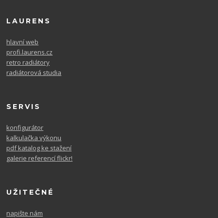
LAURENS
hlavní web
profi.laurens.cz
retro radiátory
radiátorová studia
SERVIS
konfigurátor
kalkulačka výkonu
pdf katalog ke stažení
galerie referencí flickr!
UŽITEČNÉ
napište nám