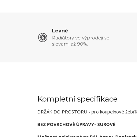
Levně
Radiátory ve výprodeji se
slevami až 90%.
Kompletní specifikace
DRŽÁK DO PROSTORU - pro koupelnové žebřík
BEZ POVRCHOVÉ ÚPRAVY- SUROVÉ
Možnost nalakovat na RAL barvu. Doplatek