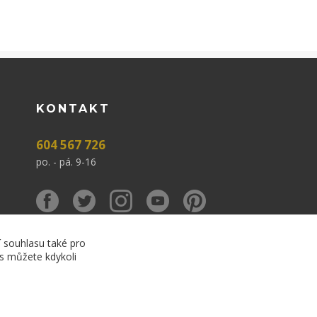
KONTAKT
604 567 726
po. - pá. 9-16
í souhlasu také pro
es můžete kdykoli