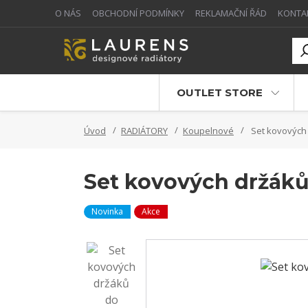
O NÁS
OBCHODNÍ PODMÍNKY
REKLAMAČNÍ ŘÁD
KONTA
OUTLET STORE
Úvod
RADIÁTORY
Koupelnové
Set kovových
Set kovových držák
Novinka
Akce