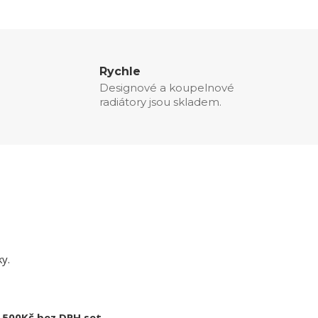
Rychle
Designové a koupelnové
radiátory jsou skladem.
y.
 500Kč bez DPH set.