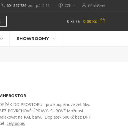
604 567 726
po. - pá. 9-16
CZK
Přihlášení
0
ks
za
0,00 Kč
t
SHOWROOMY
MHPROSTOR
DRŽÁK DO PROSTORU - pro koupelnové žebříky.
BEZ POVRCHOVÉ ÚPRAVY- SUROVÉ Možnost
nalakovat na RAL barvu. Doplatek 500Kč bez DPH
set.
celý popis