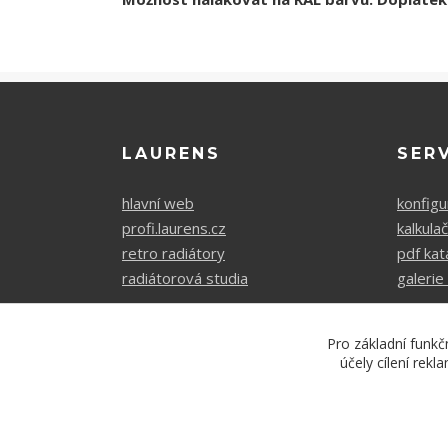
LAURENS
SER
hlavní web
konfigu
profi.laurens.cz
kalkula
retro radiátory
pdf kat
radiátorová studia
galerie 
Pro základní funkč
účely cílení rek