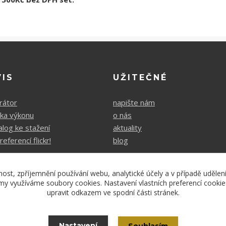
VIS
UŽITEČNÉ
rátor
napište nám
čka výkonu
o nás
alog ke stažení
aktuality
referencí flickr!
blog
nost, zpříjemnění používání webu, analytické účely a v případě udělen
lamy využíváme soubory cookies. Nastavení vlastních preferencí cooki
upravit odkazem ve spodní části stránek.
Copyright 2021 - Laurens
Nastavení
Souhlasím