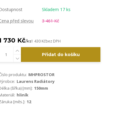
Dostupnost
Skladem 17 ks
Cena před slevou
3 461 Kč
1 730 Kč
/
ks
1 430 Kč
bez DPH
Přidat do košíku
Číslo produktu:
MHPROSTOR
Výrobce:
Laurens Radiátory
Délka (šířka) [mm]:
150mm
Materiál:
hliník
Záruka [měs.]:
12