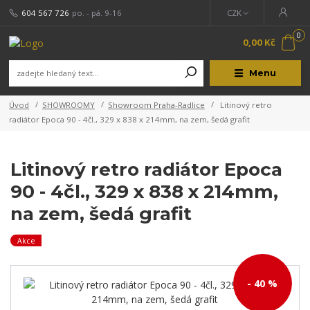
604 567 726
po. - pá. 9-16
CZK
0
0,00 Kč
Menu
Úvod
SHOWROOMY
Showroom Praha-Radlice
Litinový retro
radiátor Epoca 90 - 4čl., 329 x 838 x 214mm, na zem, šedá grafit
Litinový retro radiátor Epoca
90 - 4čl., 329 x 838 x 214mm,
na zem, šedá grafit
Akce
- 40 %