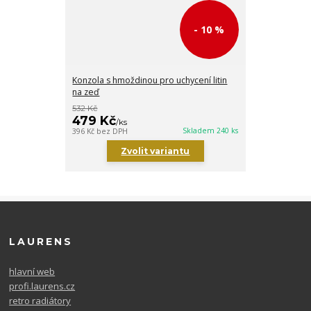
- 10 %
Konzola s hmoždinou pro uchycení litin
na zeď
532 Kč
479 Kč
/
ks
Skladem 240 ks
396 Kč
bez DPH
Zvolit variantu
LAURENS
hlavní web
profi.laurens.cz
retro radiátory