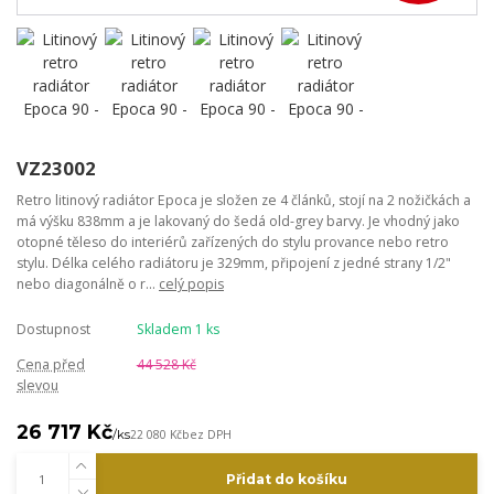
VZ23002
Retro litinový radiátor Epoca je složen ze 4 článků, stojí na 2 nožičkách a
má výšku 838mm a je lakovaný do šedá old-grey barvy. Je vhodný jako
otopné těleso do interiérů zařízených do stylu provance nebo retro
stylu. Délka celého radiátoru je 329mm, připojení z jedné strany 1/2"
nebo diagonálně o r...
celý popis
Dostupnost
Skladem 1 ks
Cena před
44 528 Kč
slevou
26 717 Kč
/
ks
22 080 Kč
bez DPH
Přidat do košíku