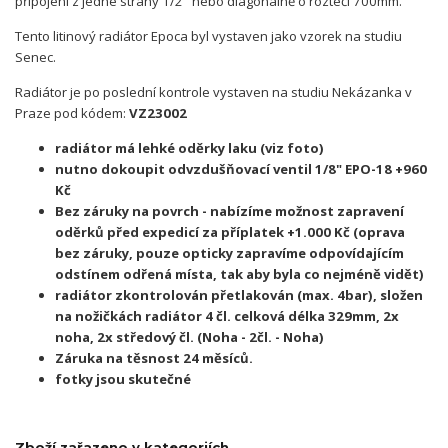
připojení z jedné strany 1/2" nebo diagonálně o rozteči 700mm.
Tento litinový radiátor Epoca byl vystaven jako vzorek na studiu
Senec.
Radiátor je po poslední kontrole vystaven na studiu Nekázanka v
Praze pod kódem:
VZ23002
radiátor má lehké oděrky laku (viz foto)
nutno dokoupit odvzdušňovací ventil 1/8" EPO-18 +960
Kč
Bez záruky na povrch - nabízíme možnost zapravení
oděrků před expedicí za příplatek +1.000 Kč (oprava
bez záruky, pouze opticky zapravíme odpovídajícím
odstínem odřená místa, tak aby byla co nejméně vidět)
radiátor zkontrolován přetlakován (max. 4bar), složen
na nožičkách radiátor 4 čl. celková délka 329mm, 2x
noha, 2x středový čl. (Noha - 2čl. - Noha)
Záruka na těsnost 24 měsíců.
fotky jsou skutečné
Zboží zařazeno v kategoriích