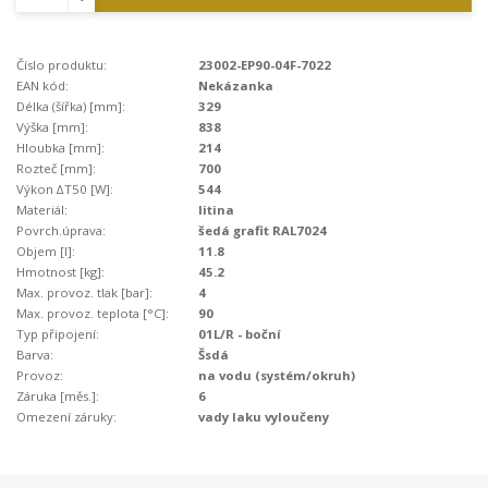
Číslo produktu:
23002-EP90-04F-7022
EAN kód:
Nekázanka
Délka (šířka) [mm]:
329
Výška [mm]:
838
Hloubka [mm]:
214
Rozteč [mm]:
700
Výkon ∆T50 [W]:
544
Materiál:
litina
Povrch.úprava:
šedá grafit RAL7024
Objem [l]:
11.8
Hmotnost [kg]:
45.2
Max. provoz. tlak [bar]:
4
Max. provoz. teplota [°C]:
90
Typ připojení:
01L/R - boční
Barva:
Šsdá
Provoz:
na vodu (systém/okruh)
Záruka [měs.]:
6
Omezení záruky:
vady laku vyloučeny