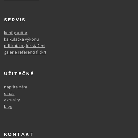
SERVIS
konfigurátor
kalkulačka výkonu
pdf katalog ke stažení
galerie referencí flickr!
UŽITEČNÉ
napište nám
o nás
aktuality
blog
KONTAKT