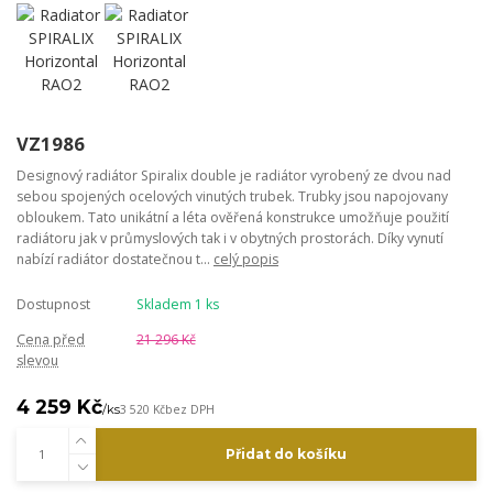
VZ1986
Designový radiátor Spiralix double je radiátor vyrobený ze dvou nad
sebou spojených ocelových vinutých trubek. Trubky jsou napojovany
obloukem. Tato unikátní a léta ověřená konstrukce umožňuje použití
radiátoru jak v průmyslových tak i v obytných prostorách. Díky vynutí
nabízí radiátor dostatečnou t...
celý popis
Dostupnost
Skladem 1 ks
Cena před
21 296 Kč
slevou
4 259 Kč
/
ks
3 520 Kč
bez DPH
Přidat do košíku