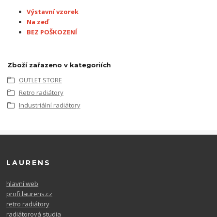
Výstavní vzorek
Na zeď
BEZ POŠKOZENÍ
Zboží zařazeno v kategoriích
OUTLET STORE
Retro radiátory
Industriální radiátory
LAURENS
hlavní web
profi.laurens.cz
retro radiátory
radiátorová studia