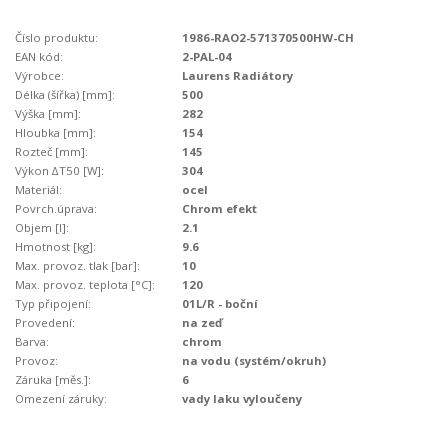
Číslo produktu:
1986-RAO2-571370500HW-CH
EAN kód:
2-PAL-04
Výrobce:
Laurens Radiátory
Délka (šířka) [mm]:
500
Výška [mm]:
282
Hloubka [mm]:
154
Rozteč [mm]:
145
Výkon ∆T50 [W]:
304
Materiál:
ocel
Povrch.úprava:
Chrom efekt
Objem [l]:
2.1
Hmotnost [kg]:
9.6
Max. provoz. tlak [bar]:
10
Max. provoz. teplota [°C]:
120
Typ připojení:
01L/R - boční
Provedení:
na zeď
Barva:
chrom
Provoz:
na vodu (systém/okruh)
Záruka [měs.]:
6
Omezení záruky:
vady laku vyloučeny