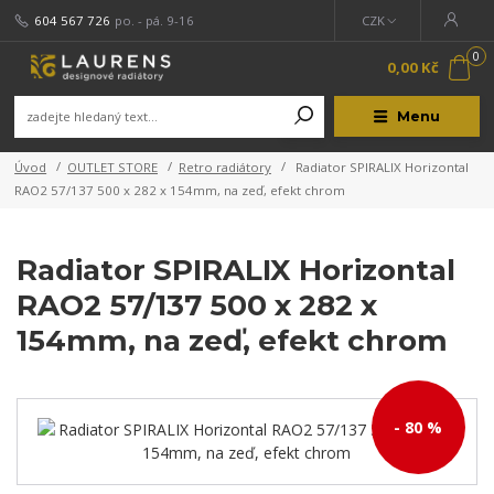
604 567 726
po. - pá. 9-16
CZK
0
0,00 Kč
Menu
Úvod
OUTLET STORE
Retro radiátory
Radiator SPIRALIX Horizontal
RAO2 57/137 500 x 282 x 154mm, na zeď, efekt chrom
Radiator SPIRALIX Horizontal
RAO2 57/137 500 x 282 x
154mm, na zeď, efekt chrom
- 80 %