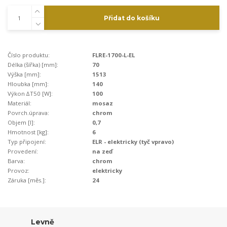
Přidat do košíku
Číslo produktu:
FLRE-1700-L-EL
Délka (šířka) [mm]:
70
Výška [mm]:
1513
Hloubka [mm]:
140
Výkon ∆T50 [W]:
100
Materiál:
mosaz
Povrch.úprava:
chrom
Objem [l]:
0,7
Hmotnost [kg]:
6
Typ připojení:
ELR - elektricky (tyč vpravo)
Provedení:
na zeď
Barva:
chrom
Provoz:
elektricky
Záruka [měs.]:
24
Levně