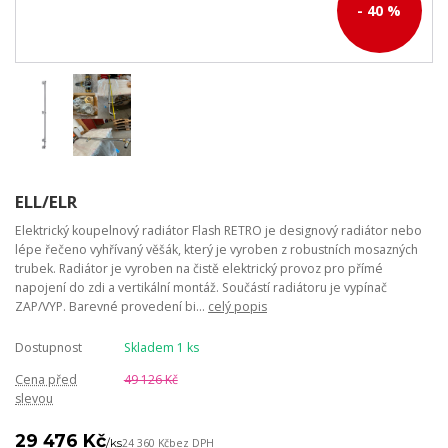
- 40 %
ELL/ELR
Elektrický koupelnový radiátor Flash RETRO je designový radiátor nebo
lépe řečeno vyhřívaný věšák, který je vyroben z robustních mosazných
trubek. Radiátor je vyroben na čistě elektrický provoz pro přímé
napojení do zdi a vertikální montáž. Součástí radiátoru je vypínač
ZAP/VYP. Barevné provedení bi...
celý popis
Dostupnost
Skladem 1 ks
Cena před
49 126 Kč
slevou
29 476 Kč
/
ks
24 360 Kč
bez DPH