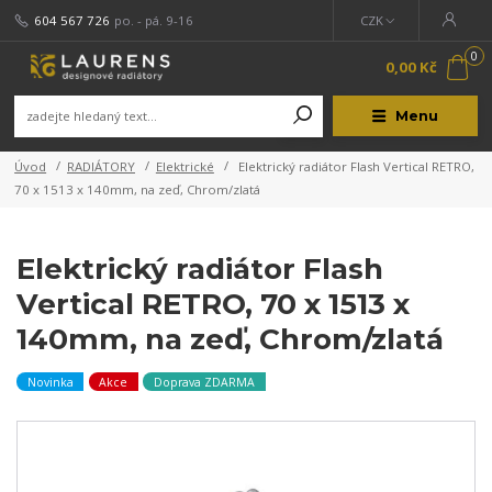
604 567 726
po. - pá. 9-16
CZK
0
0,00 Kč
Menu
Úvod
RADIÁTORY
Elektrické
Elektrický radiátor Flash Vertical RETRO,
70 x 1513 x 140mm, na zeď, Chrom/zlatá
Elektrický radiátor Flash
Vertical RETRO, 70 x 1513 x
140mm, na zeď, Chrom/zlatá
Novinka
Akce
Doprava ZDARMA