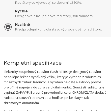
Radiátory ve výprodeji se slevami až 90%.
Rychle
Designové a koupelnové radiátory jsou skladem.
Kvalitně
Předprodejní kontrola stavu výprodejového radiátoru.
Kompletní specifikace
Elektrický koupelnový radiátor Flash RETRO je designový radiátor
nebo lépe řečeno vyhřívaný věšák, který je vyroben z robustních
mosazných trubek. Radiátor je vyroben na čistě elektrický provoz
pro přímé napojení do zdi a vertikální montáž. Součástí radiátoru je
vypínač ZAP/VYP. Barevné provedení bi-color CHROM/ZLATÁ dodává
radiátoru luxusní retro vzhled a hodí se jak ke zlatým tak i
chromovým armaturám.