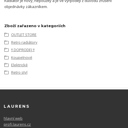
Radiátor je nový, nepoužitý a je ve výrpodeji z důvodu zrušení
objednávky zákazníkem.
Zboží zařazeno v kategoriích
OUTLET STORE
Retro radiátory
!! DOPRODEJ !!
Koupelnové
Elektrické
Retro styl
LAURENS
hlavní web
profi.laurens.cz