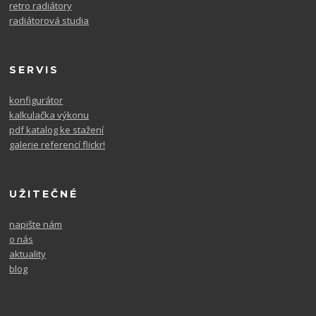
retro radiátory
radiátorová studia
SERVIS
konfigurátor
kalkulačka výkonu
pdf katalog ke stažení
galerie referencí flickr!
UŽITEČNÉ
napište nám
o nás
aktuality
blog