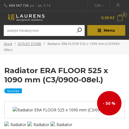
604 567 726
po. - pá. 9-16
CZK
0
0,00 Kč
Menu
Úvod
OUTLET STORE
Radiator ERA FLOOR 525 x 1090 mm (C3/0900-
08el.)
Radiator ERA FLOOR 525 x
1090 mm (C3/0900-08el.)
Novinka
- 50 %