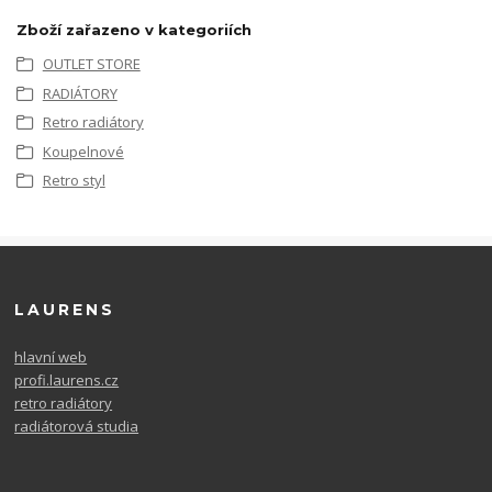
Zboží zařazeno v kategoriích
OUTLET STORE
RADIÁTORY
Retro radiátory
Koupelnové
Retro styl
LAURENS
hlavní web
profi.laurens.cz
retro radiátory
radiátorová studia