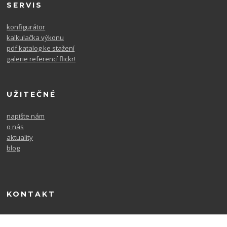
SERVIS
konfigurátor
kalkulačka výkonu
pdf katalog ke stažení
galerie referencí flickr!
UŽITEČNÉ
napište nám
o nás
aktuality
blog
KONTAKT
604 567 726
po. - pá. 9-16