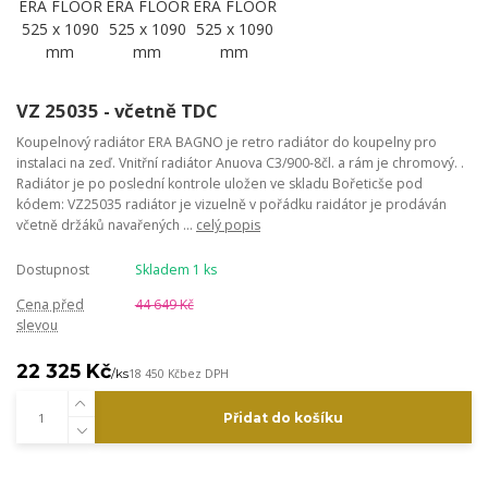
VZ 25035 - včetně TDC
Koupelnový radiátor ERA BAGNO je retro radiátor do koupelny pro
instalaci na zeď. Vnitřní radiátor Anuova C3/900-8čl. a rám je chromový. .
Radiátor je po poslední kontrole uložen ve skladu Bořeticše pod
kódem: VZ25035 radiátor je vizuelně v pořádku raidátor je prodáván
včetně držáků navařených ...
celý popis
Dostupnost
Skladem 1 ks
Cena před
44 649 Kč
slevou
22 325 Kč
/
ks
18 450 Kč
bez DPH
Přidat do košíku