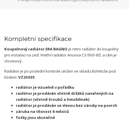
Kompletní specifikace
Koupelnový radiátor ERA BAGNO
je retro radiátor do koupelny
pro instalaci na zeď. Vnitřní radiátor Anuova C3/900-8čl. a rám je
chromový. .
Radiátor je po poslední kontrole uložen ve skladu Bořeticše pod
kódem:
VZ25035
radiátor je
vizuelně v pořádku
raidátor je prodáván včetně držáků navařených na
radiátor (včetně
šroubů a hmoždinek)
radiátor je prodáván se slevou bez záruky na povrch
záruka na těsnost 6 měsíců
fotky jsou skutečné