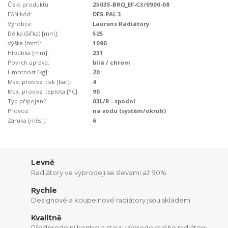
Číslo produktu:
25035-BRQ_EF-C3/0900-08
EAN kód:
DES-PAL 3
Výrobce:
Laurens Radiátory
Délka (šířka) [mm]:
525
Výška [mm]:
1090
Hloubka [mm]:
231
Povrch.úprava:
bílá / chrom
Hmotnost [kg]:
20
Max. provoz. tlak [bar]:
4
Max. provoz. teplota [°C]:
90
Typ připojení:
03L/R - spodní
Provoz:
na vodu (systém/okruh)
Záruka [měs.]:
6
Levně
Radiátory ve výprodeji se slevami až 90%.
Rychle
Designové a koupelnové radiátory jsou skladem.
Kvalitně
Předprodejní kontrola stavu výprodejového radiátoru.