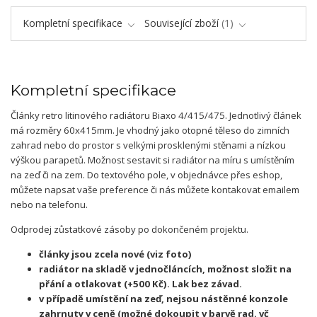
Kompletní specifikace
Související zboží
1
Kompletní specifikace
Články retro litinového radiátoru Biaxo 4/415/475. Jednotlivý článek
má rozměry 60x415mm. Je vhodný jako otopné těleso do zimních
zahrad nebo do prostor s velkými prosklenými stěnami a nízkou
výškou parapetů. Možnost sestavit si radiátor na míru s umístěním
na zeď či na zem. Do textového pole, v objednávce přes eshop,
můžete napsat vaše preference či nás můžete kontakovat emailem
nebo na telefonu.
Odprodej zůstatkové zásoby po dokončeném projektu.
články jsou zcela nové (viz foto)
radiátor na skladě v jednočláncích, možnost složit na
přání a otlakovat (+500 Kč). Lak bez závad.
v případě umístění na zeď, nejsou nástěnné konzole
zahrnuty v ceně (možné dokoupit v barvě rad. vč