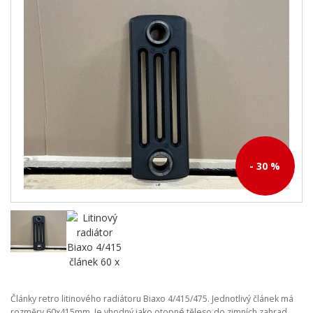
- 30 %
Články retro litinového radiátoru Biaxo 4/415/475. Jednotlivý článek má
rozměry 60x415mm. Je vhodný jako otopné těleso do zimních zahrad