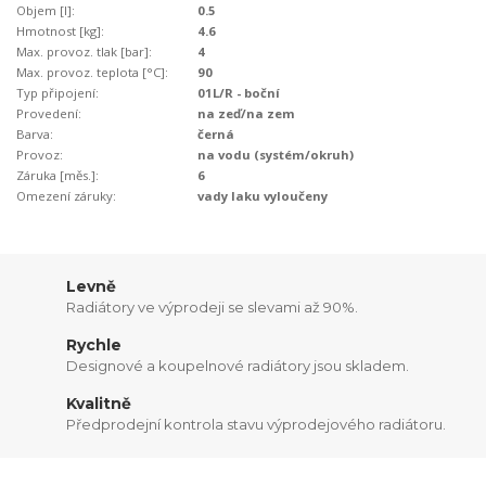
Objem [l]:
0.5
Hmotnost [kg]:
4.6
Max. provoz. tlak [bar]:
4
Max. provoz. teplota [°C]:
90
Typ připojení:
01L/R - boční
Provedení:
na zeď/na zem
Barva:
černá
Provoz:
na vodu (systém/okruh)
Záruka [měs.]:
6
Omezení záruky:
vady laku vyloučeny
Levně
Radiátory ve výprodeji se slevami až 90%.
Rychle
Designové a koupelnové radiátory jsou skladem.
Kvalitně
Předprodejní kontrola stavu výprodejového radiátoru.