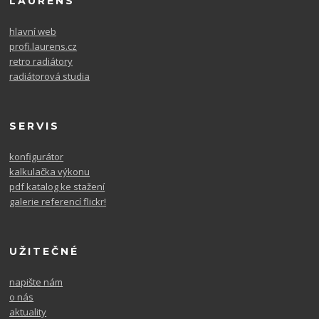
LAURENS
hlavní web
profi.laurens.cz
retro radiátory
radiátorová studia
SERVIS
konfigurátor
kalkulačka výkonu
pdf katalog ke stažení
galerie referencí flickr!
UŽITEČNÉ
napište nám
o nás
aktuality