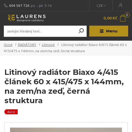
604 567 726
po. - pá. 9-16
CZK
0
0,00 Kč
Menu
Úvod
RADIÁTORY
Litinové
Litinový radiátor Biaxo 4/415 článek 60 x
415/475 x 144mm, na zem/na zeď, černá struktura
Litinový radiátor Biaxo 4/415
článek 60 x 415/475 x 144mm,
na zem/na zeď, černá
struktura
Akce