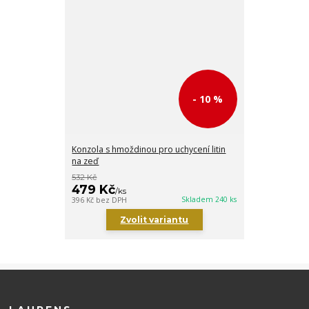
- 10 %
Konzola s hmoždinou pro uchycení litin
na zeď
532 Kč
479 Kč
/
ks
Skladem 240 ks
396 Kč
bez DPH
Zvolit variantu