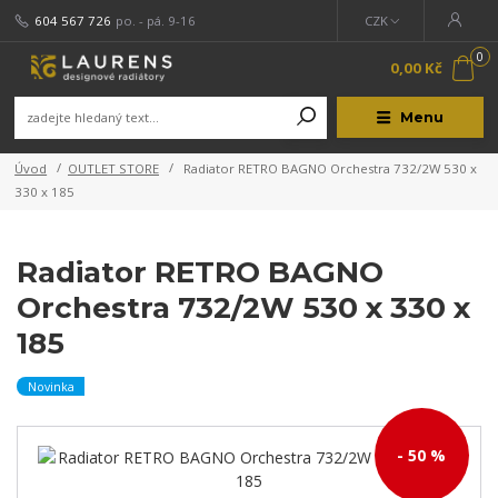
604 567 726
po. - pá. 9-16
CZK
0
0,00 Kč
Menu
Úvod
OUTLET STORE
Radiator RETRO BAGNO Orchestra 732/2W 530 x
330 x 185
Radiator RETRO BAGNO
Orchestra 732/2W 530 x 330 x
185
Novinka
- 50 %