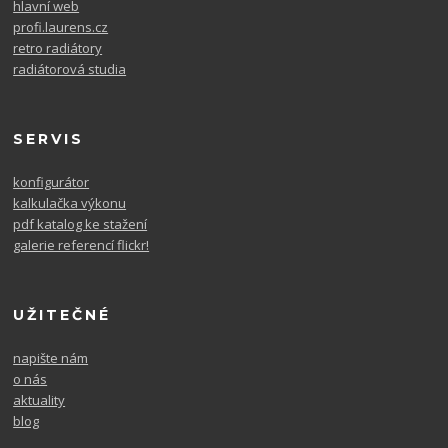
hlavní web
profi.laurens.cz
retro radiátory
radiátorová studia
SERVIS
konfigurátor
kalkulačka výkonu
pdf katalog ke stažení
galerie referencí flickr!
UŽITEČNÉ
napište nám
o nás
aktuality
blog