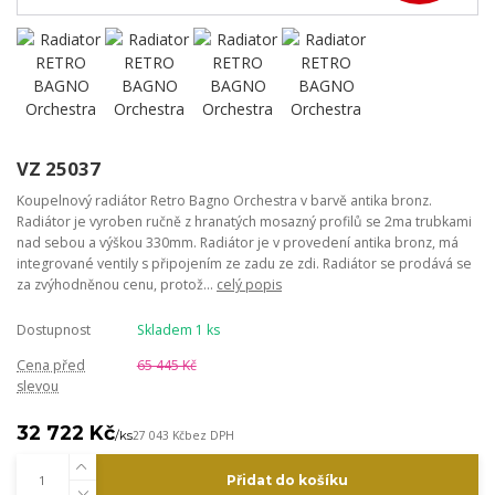
VZ 25037
Koupelnový radiátor Retro Bagno Orchestra v barvě antika bronz.
Radiátor je vyroben ručně z hranatých mosazný profilů se 2ma trubkami
nad sebou a výškou 330mm. Radiátor je v provedení antika bronz, má
integrované ventily s připojením ze zadu ze zdi. Radiátor se prodává se
za zvýhodněnou cenu, protož...
celý popis
Dostupnost
Skladem 1 ks
Cena před
65 445 Kč
slevou
32 722 Kč
/
ks
27 043 Kč
bez DPH
Přidat do košíku