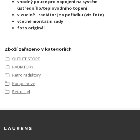
vhodný pouze pro napojení na systém
ústředního/teplovodního topení
vizuelně - radiátor je v pořádku (viz foto)
včetně montážní sady
foto originál
Zboží zařazeno v kategoriích
OUTLET STORE
RADIÁTORY
Retro radiátory
Koupelnové
Retro styl
LAURENS