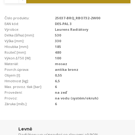
Číslo produktu:
25037-BRQ_RBO732-2W00
EAN kód:
DES-PAL 3
Výrobce:
Laurens Radiátory
Délka (šířka) [mm]:
530
Výška [mm]:
330
Hloubka [mm]:
185
Rozteč [mm]:
480
Výkon ∆T50 [W]:
100
Materiál:
mosaz
Povrch.úprava:
antika bronz
Objem [l]:
0,55
Hmotnost [kg]:
6,5
Max. provoz. tlak [bar]:
6
Provedení:
na zeď
Provoz:
na vodu (systém/okruh)
Záruka [měs.]:
6
Levně
Radiátory ve výprodeji se slevami až 90%.