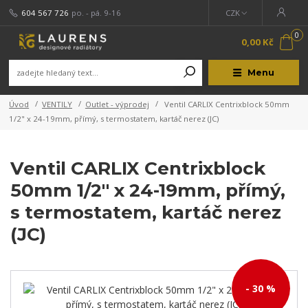
604 567 726
po. - pá. 9-16
CZK
0
0,00 Kč
Menu
Úvod
VENTILY
Outlet - výprodej
Ventil CARLIX Centrixblock 50mm
1/2" x 24-19mm, přímý, s termostatem, kartáč nerez (JC)
Ventil CARLIX Centrixblock
50mm 1/2" x 24-19mm, přímý,
s termostatem, kartáč nerez
(JC)
- 30 %