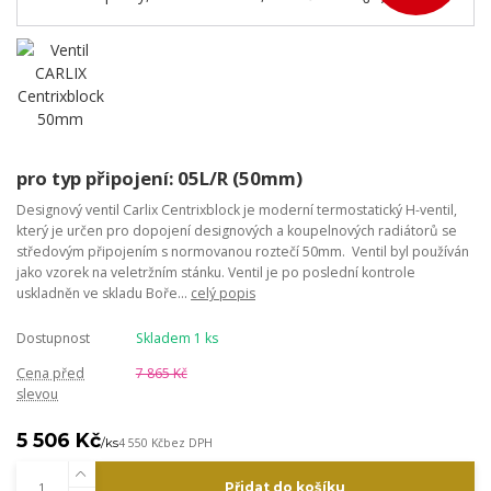
pro typ připojení: 05L/R (50mm)
Designový ventil Carlix Centrixblock je moderní termostatický H-ventil,
který je určen pro dopojení designových a koupelnových radiátorů se
středovým připojením s normovanou roztečí 50mm. Ventil byl používán
jako vzorek na veletržním stánku. Ventil je po poslední kontrole
uskladněn ve skladu Boře...
celý popis
Dostupnost
Skladem 1 ks
Cena před
7 865 Kč
slevou
5 506 Kč
/
ks
4 550 Kč
bez DPH
Přidat do košíku