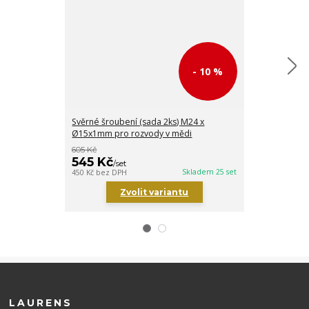
- 10 %
Svěrné šroubení (sada 2ks) M24 x
Svěrné šroube
Ø15x1mm pro rozvody v mědi
Ø16x2mm pro 
605 Kč
726 Kč
545 Kč
653 Kč
/
set
/
set
Skladem 25 set
450 Kč
bez DPH
540 Kč
bez DPH
Zvolit variantu
Zv
LAURENS