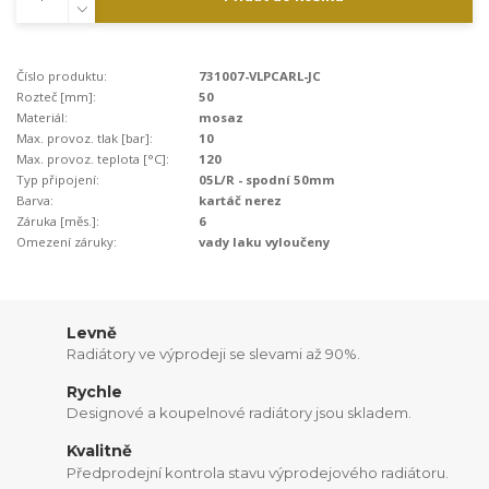
Číslo produktu:
731007-VLPCARL-JC
Rozteč [mm]:
50
Materiál:
mosaz
Max. provoz. tlak [bar]:
10
Max. provoz. teplota [°C]:
120
Typ připojení:
05L/R - spodní 50mm
Barva:
kartáč nerez
Záruka [měs.]:
6
Omezení záruky:
vady laku vyloučeny
Levně
Radiátory ve výprodeji se slevami až 90%.
Rychle
Designové a koupelnové radiátory jsou skladem.
Kvalitně
Předprodejní kontrola stavu výprodejového radiátoru.