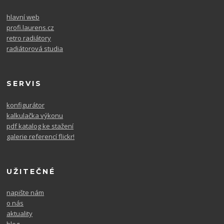
hlavní web
profi.laurens.cz
retro radiátory
radiátorová studia
SERVIS
konfigurátor
kalkulačka výkonu
pdf katalog ke stažení
galerie referencí flickr!
UŽITEČNÉ
napište nám
o nás
aktuality