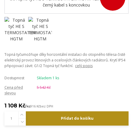
Topná tyčumožňuje díky horizontální instalaci do otopného tělesa čistě
elektrický provoz litinových a ocelových článkových radiátorů. Krytí IP54
připojovací závit: G1/2 Topná tyč funkční.
celý popis
Dostupnost
Skladem 1 ks
Cena před
5 542 Kč
slevou
1 108 Kč
/
ks
916 Kč
bez DPH
Přidat do košíku