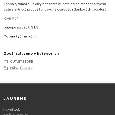
Topná tyčumožňuje díky horizontální instalaci do otopného tělesa
čistě elektrický provoz litinových a ocelových článkových radiátorů.
Krytí IP54
připojovací závit: G1/2
Topná tyč funkční.
Zboží zařazeno v kategoriích
OUTLET STORE
PŘÍSLUŠENSTVÍ
LAURENS
hlavní web
profi.laurens.cz