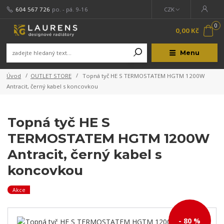
604 567 726
po. - pá. 9-16
CZK
0
0,00 Kč
Menu
Úvod
OUTLET STORE
Topná tyč HE S TERMOSTATEM HGTM 1200W
Antracit, černý kabel s koncovkou
Topná tyč HE S
TERMOSTATEM HGTM 1200W
Antracit, černý kabel s
koncovkou
Akce
- 80 %