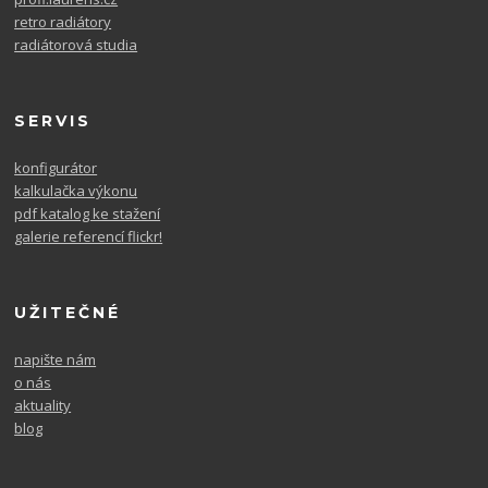
retro radiátory
radiátorová studia
SERVIS
konfigurátor
kalkulačka výkonu
pdf katalog ke stažení
galerie referencí flickr!
UŽITEČNÉ
napište nám
o nás
aktuality
blog