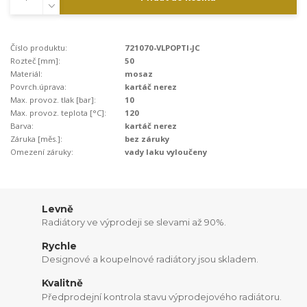
Číslo produktu:
721070-VLPOPTI-JC
Rozteč [mm]:
50
Materiál:
mosaz
Povrch.úprava:
kartáč nerez
Max. provoz. tlak [bar]:
10
Max. provoz. teplota [°C]:
120
Barva:
kartáč nerez
Záruka [měs.]:
bez záruky
Omezení záruky:
vady laku vyloučeny
Levně
Radiátory ve výprodeji se slevami až 90%.
Rychle
Designové a koupelnové radiátory jsou skladem.
Kvalitně
Předprodejní kontrola stavu výprodejového radiátoru.