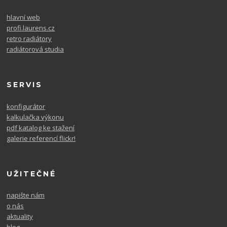
hlavní web
profi.laurens.cz
retro radiátory
radiátorová studia
SERVIS
konfigurátor
kalkulačka výkonu
pdf katalog ke stažení
galerie referencí flickr!
UŽITEČNÉ
napište nám
o nás
aktuality