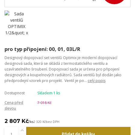
pro typ připojení: 00, 01, 03L/R
Designový dopojovací set ventilů Optimix je moderní dopojovací
designová sada, která se skládá z termostatického ventilu a
uzavíratelného šroubení. Dopojovací sada je určena pro připojení
designových a koupelnových radiátorů. Sada ventilů byl dodán jako
předprodejní vzorek pro projekt. Ventil je po...
celý popis
Dostupnost
Skladem 1 ks
Cena před
7 018 Kč
slevou
2 807 Kč
/
ks
2 320 Kč
bez DPH
Přidat do košíku