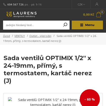
604 567 726
po. - pá. 9-16
CZK
0
0,00 Kč
Menu
Úvod
VENTILY
Outlet - výprodej
Sada ventilů OPTIMIX 1/2" x 24-
19mm, přímý, s termostatem, kartáč nerez (J)
Sada ventilů OPTIMIX 1/2" x
24-19mm, přímý, s
termostatem, kartáč nerez
(J)
- 60 %