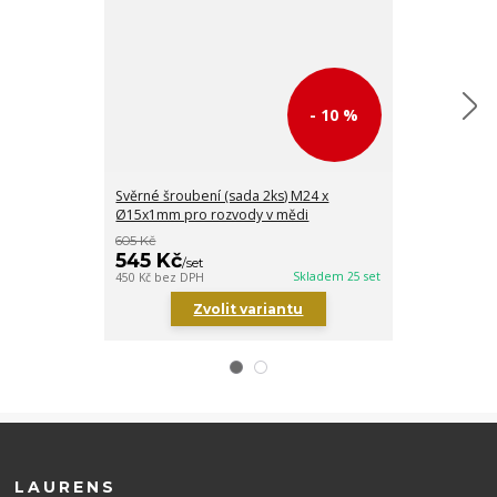
- 10 %
Svěrné šroubení (sada 2ks) M24 x
Svěrné šroube
Ø15x1mm pro rozvody v mědi
Ø16x2mm pro 
605 Kč
726 Kč
545 Kč
653 Kč
/
set
/
set
Skladem 25 set
450 Kč
bez DPH
540 Kč
bez DPH
Zvolit variantu
Zv
LAURENS