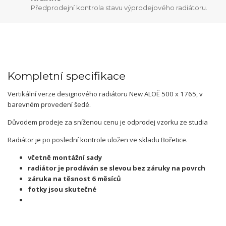
Předprodejní kontrola stavu výprodejového radiátoru.
Kompletní specifikace
Vertikální verze designového radiátoru New ALOË 500 x 1765, v
barevném provedení šedé.
Důvodem prodeje za sníženou cenu je odprodej vzorku ze studia
Radiátor je po poslední kontrole uložen ve skladu Bořetice.
včetně montážní sady
radiátor je prodáván se slevou bez záruky na povrch
záruka na těsnost 6 měsíců
fotky jsou skutečné