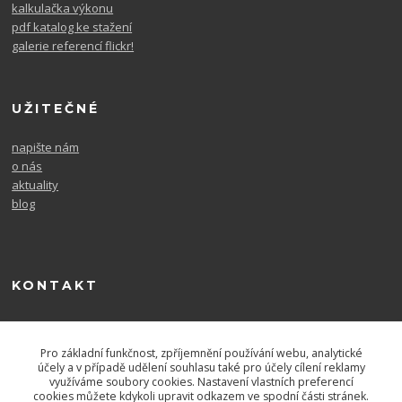
kalkulačka výkonu
pdf katalog ke stažení
galerie referencí flickr!
UŽITEČNÉ
napište nám
o nás
aktuality
blog
KONTAKT
604 567 726
po. - pá. 9-16
Pro základní funkčnost, zpříjemnění používání webu, analytické
účely a v případě udělení souhlasu také pro účely cílení reklamy
využíváme soubory cookies. Nastavení vlastních preferencí
cookies můžete kdykoli upravit odkazem ve spodní části stránek.