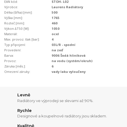
EAN kód:
STOH- L02
Výrobce:
Laurens Radiátory
Délka (šířka) [mm]:
500
Výška [mm]:
1765
Rozteč [mm]:
460
Výkon ∆T50 [W]:
1050
Materiál:
ocel
Max. provoz. tlak [bar]:
4
Typ připojení:
03L/R - spodní
Provedení:
na zeď
Barva:
9006 Šedá hliníková
Provoz:
na vodu (systém/okruh)
Záruka [měs.]:
6
Omezení záruky:
vady laku vyloučeny
Levně
Radiátory ve výprodeji se slevami až 90%.
Rychle
Designové a koupelnové radiátory jsou skladem.
Kvalitně