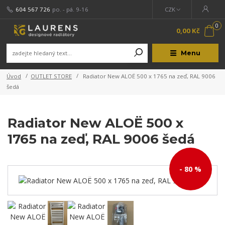
604 567 726
po. - pá. 9-16
CZK
0
0,00 Kč
Menu
Úvod
OUTLET STORE
Radiator New ALOË 500 x 1765 na zeď, RAL 9006
šedá
Radiator New ALOË 500 x
1765 na zeď, RAL 9006 šedá
- 80 %