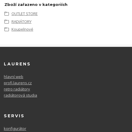
Zboží zařazeno v kategoriích
OUTLET STORE
RADIÁTORY
Koupelnové
LAURENS
hlavní web
profi.laurens.cz
retro radiátory
radiátorová studia
SERVIS
konfigurátor