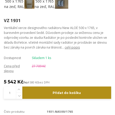
VZ 1931
Vertikální verze designového radiátoru New ALOË 500 x 1765, v
barevném provedení šedé. Důvodem prodeje za sníženou cenu je
odprodej vzorku ze studia Radiátor je po poslední kontrole uložen ve
skladu Bořetice. včetně montážní sady radiátor je prodáván se slevou
bez záruky na povrch záruka na těsnost...
celý popis
Dostupnost
Skladem 1 ks
Cena před
27 709 Kč
slevou
5 542 Kč
/
ks
4 580 Kč
bez DPH
Přidat do košíku
Číslo produktu:
1931-NA500/1765