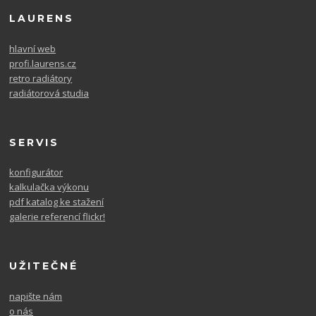
LAURENS
hlavní web
profi.laurens.cz
retro radiátory
radiátorová studia
SERVIS
konfigurátor
kalkulačka výkonu
pdf katalog ke stažení
galerie referencí flickr!
UŽITEČNÉ
napište nám
o nás