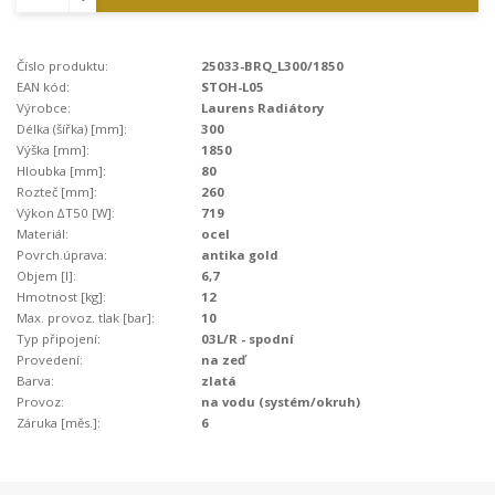
Číslo produktu:
25033-BRQ_L300/1850
EAN kód:
STOH-L05
Výrobce:
Laurens Radiátory
Délka (šířka) [mm]:
300
Výška [mm]:
1850
Hloubka [mm]:
80
Rozteč [mm]:
260
Výkon ∆T50 [W]:
719
Materiál:
ocel
Povrch.úprava:
antika gold
Objem [l]:
6,7
Hmotnost [kg]:
12
Max. provoz. tlak [bar]:
10
Typ připojení:
03L/R - spodní
Provedení:
na zeď
Barva:
zlatá
Provoz:
na vodu (systém/okruh)
Záruka [měs.]:
6