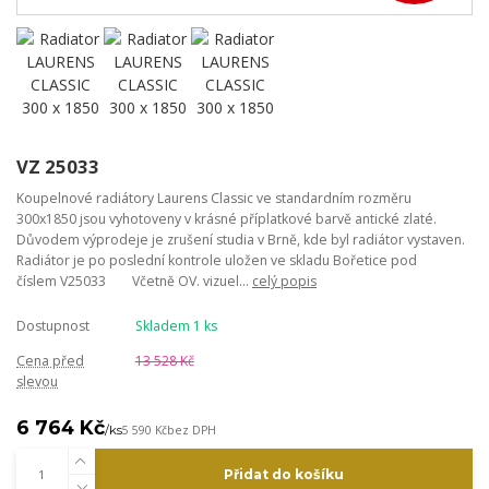
VZ 25033
Koupelnové radiátory Laurens Classic ve standardním rozměru
300x1850 jsou vyhotoveny v krásné příplatkové barvě antické zlaté.
Důvodem výprodeje je zrušení studia v Brně, kde byl radiátor vystaven.
Radiátor je po poslední kontrole uložen ve skladu Bořetice pod
číslem V25033 Včetně OV. vizuel...
celý popis
Dostupnost
Skladem 1 ks
Cena před
13 528 Kč
slevou
6 764 Kč
/
ks
5 590 Kč
bez DPH
Přidat do košíku