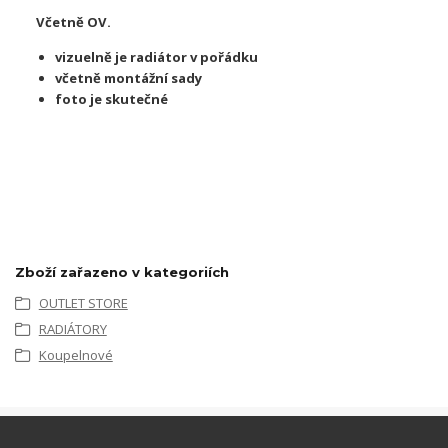
Včetně OV.
vizuelně je radiátor v pořádku
včetně montážní sady
foto je skutečné
Zboží zařazeno v kategoriích
OUTLET STORE
RADIÁTORY
Koupelnové