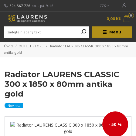
604 567 726
po. - pá. 9-16
CZK
0
0,00 Kč
Menu
Úvod
OUTLET STORE
Radiator LAURENS CLASSIC 300 x 1850 x 80mm
antika gold
Radiator LAURENS CLASSIC
300 x 1850 x 80mm antika
gold
Novinka
- 50 %