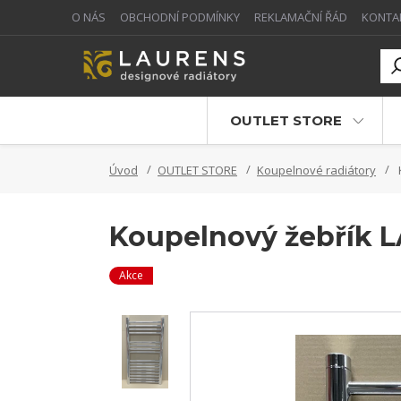
O NÁS
OBCHODNÍ PODMÍNKY
REKLAMAČNÍ ŘÁD
KONTA
OUTLET STORE
Úvod
OUTLET STORE
Koupelnové radiátory
Koupelnový žebřík 
Akce