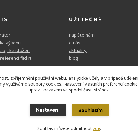
VIS
UŽITEČNÉ
rátor
napište nám
čka výkonu
o nás
alog ke stažení
aktuality
referencí flickr!
blog
nost, zpříjemnění používání webu, analytické účely a v případě udělen
lamy využíváme soubory cookies. Nastavení vlastních preferencí cooki
upravit odkazem ve spodní části stránek.
Copyright 2021 - Laurens
Nastavení
Souhlasím
Vytvořeno na
Eshop-rychle.cz
Souhlas můžete odmítnout
zde
.