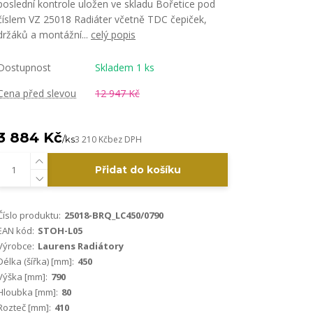
poslední kontrole uložen ve skladu Bořetice pod
číslem VZ 25018 Radiáter včetně TDC čepiček,
držáků a montážní...
celý popis
Dostupnost
Skladem 1 ks
Cena před slevou
12 947 Kč
3 884 Kč
/
ks
3 210 Kč
bez DPH
Přidat do košíku
Číslo produktu:
25018-BRQ_LC450/0790
EAN kód:
STOH-L05
Výrobce:
Laurens Radiátory
Délka (šířka) [mm]:
450
Výška [mm]:
790
Hloubka [mm]:
80
Rozteč [mm]:
410