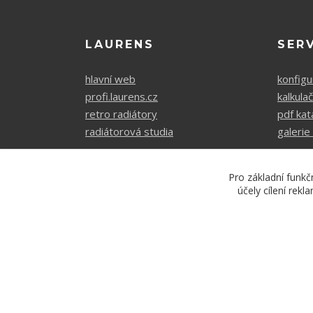
LAURENS
SER
hlavní web
konfigu
profi.laurens.cz
kalkula
retro radiátory
pdf kat
radiátorová studia
galerie 
Pro základní funkč
účely cílení rek