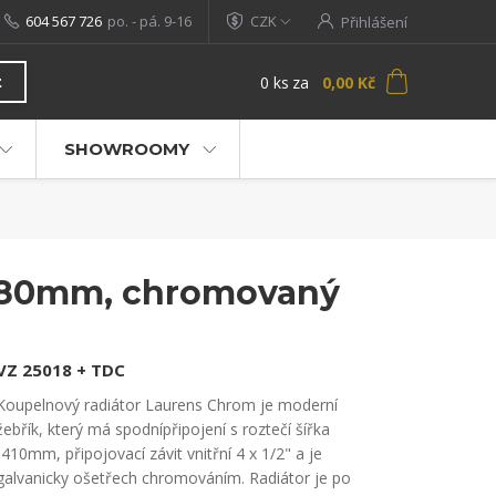
604 567 726
po. - pá. 9-16
CZK
Přihlášení
0
ks
za
0,00 Kč
t
SHOWROOMY
x 80mm, chromovaný
VZ 25018 + TDC
Koupelnový radiátor Laurens Chrom je moderní
žebřík, který má spodnípřipojení s roztečí šířka
-410mm, připojovací závit vnitřní 4 x 1/2" a je
galvanicky ošetřech chromováním. Radiátor je po