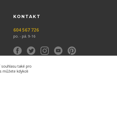
KONTAKT
604 567 726
po. - pá. 9-16
í souhlasu také pro
es můžete kdykoli