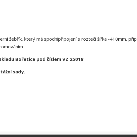
erní žebřík, který má spodnípřipojení s roztečí šířka -410mm, přip
chromováním.
 skladu Bořetice pod číslem VZ 25018
tážní sady.