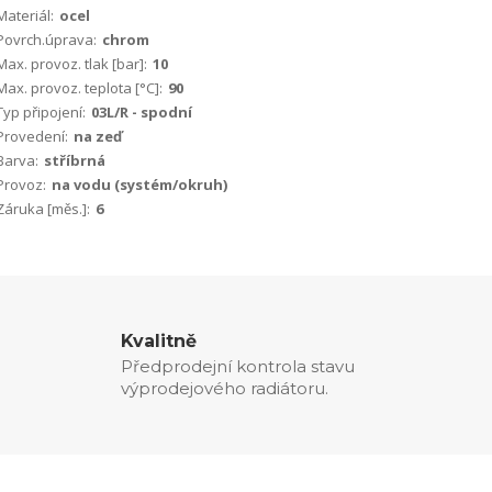
Materiál:
ocel
Povrch.úprava:
chrom
Max. provoz. tlak [bar]:
10
Max. provoz. teplota [°C]:
90
Typ připojení:
03L/R - spodní
Provedení:
na zeď
Barva:
stříbrná
Provoz:
na vodu (systém/okruh)
Záruka [měs.]:
6
Kvalitně
Předprodejní kontrola stavu
výprodejového radiátoru.