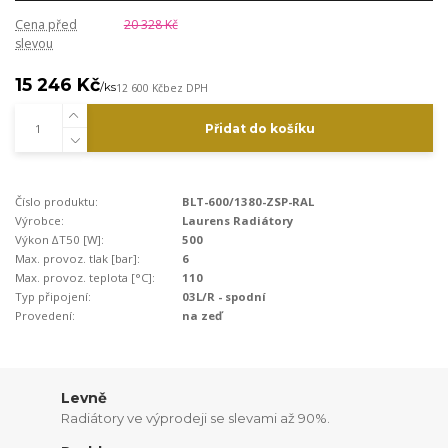
Cena před
20 328 Kč
slevou
15 246 Kč
/
ks
12 600 Kč
bez DPH
Přidat do košíku
Číslo produktu:
BLT-600/1380-ZSP-RAL
Výrobce:
Laurens Radiátory
Výkon ∆T50 [W]:
500
Max. provoz. tlak [bar]:
6
Max. provoz. teplota [°C]:
110
Typ připojení:
03L/R - spodní
Provedení:
na zeď
Levně
Radiátory ve výprodeji se slevami až 90%.