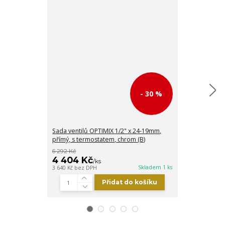
- 30 %
Sada ventilů OPTIMIX 1/2" x 24-19mm,
Sada ventilů 
přímý, s termostatem, chrom (B)
axiální, s term
6 292 Kč
8 833 Kč
4 404 Kč
6 183 Kč
/
ks
/
Skladem 1 ks
3 640 Kč
bez DPH
5 110 Kč
bez DP
Přidat do košíku