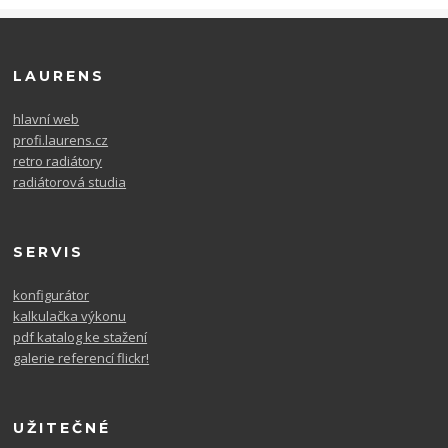
LAURENS
hlavní web
profi.laurens.cz
retro radiátory
radiátorová studia
SERVIS
konfigurátor
kalkulačka výkonu
pdf katalog ke stažení
galerie referencí flickr!
UŽITEČNÉ