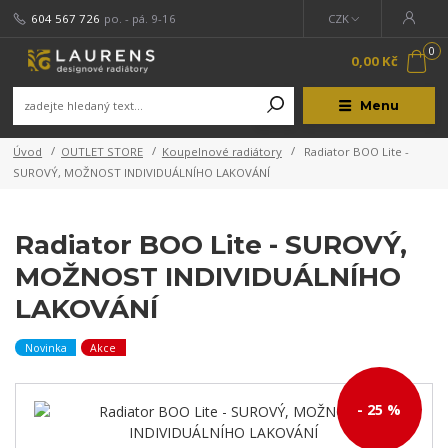
604 567 726
po. - pá. 9-16
CZK
0
0,00 Kč
Menu
Úvod
OUTLET STORE
Koupelnové radiátory
Radiator BOO Lite -
SUROVÝ, MOŽNOST INDIVIDUÁLNÍHO LAKOVÁNÍ
Radiator BOO Lite - SUROVÝ,
MOŽNOST INDIVIDUÁLNÍHO
LAKOVÁNÍ
Novinka
Akce
- 25 %