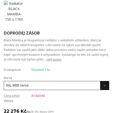
DOPRODEJ ZÁSOB
Black Mamba je koupelnový radiátor s unikátním vzhledem, který je
vhodný do větších koupelen s důrazem na výkon a praktické využití.
Radiátor lze využít jako dělící stěnu prostoru nebo najde umístění mezi
např. sprchovým koutem a umyvadlem. Vyznačuje se tím, že zadní topný
profil může být opřen přím...
celý popis
Dostupnost
Skladem 1 ks
Barva
Cena před
31 823 Kč
slevou
22 276 Kč
/
ks
18 410 Kč
bez DPH