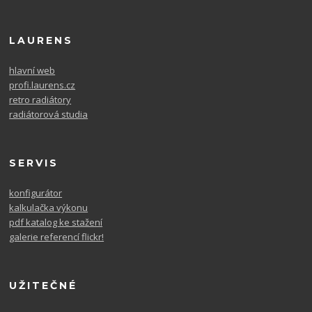
LAURENS
hlavní web
profi.laurens.cz
retro radiátory
radiátorová studia
SERVIS
konfigurátor
kalkulačka výkonu
pdf katalog ke stažení
galerie referencí flickr!
UŽITEČNÉ