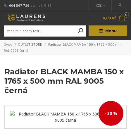
604 567 726
po. - pá. 9-16
CZK
0
0,00 Kč
Menu
Úvod
OUTLET STORE
Radiator BLACK MAMBA 150 x 1765 x 500 mm
RAL 9005 černá
Radiator BLACK MAMBA 150 x
1765 x 500 mm RAL 9005
černá
- 30 %