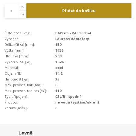
Přidat do košíku
Číslo produktu:
BM1765- RAL 9005-4
Výrobce:
Laurens Radiátory
Délka (šířka) [mm]:
150
Výška [mm]:
1755
Hloubka [mm]:
500
Výkon ∆T50 [W]:
1626
Materiál:
ocel
Objem [l]:
14,2
Hmotnost [kg]:
35
Max. provoz. tlak [bar]:
6
Max. provoz. teplota [°C]:
110
Typ připojení:
03L/R - spodní
Provoz:
na vodu (systém/okruh)
Záruka [měs.]:
6
Levně