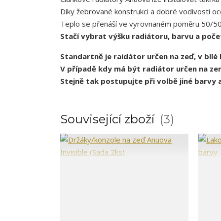
Díky žebrované konstrukci a dobré vodivosti oce
Teplo se přenáší ve vyrovnaném poměru 50/50, t
Stačí vybrat výšku radiátoru, barvu a poče
Standartně je raidátor určen na zeď, v bíl
V případě kdy má být radiátor určen na ze
Stejně tak postupujte při volbě jiné barvy a
Související zboží
3