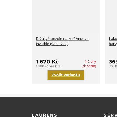
Držáky/konzole na zeď Anuova
Lako
Invisible (Sada 2ks)
barv
1 670 Kč
36
1-2 dny
(skladem)
1 380 Kč
bez DPH
300 
Zvolit variantu
LAURENS
SER