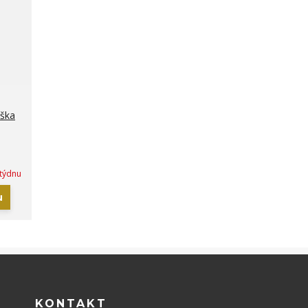
ýška
 týdnu
u
KONTAKT