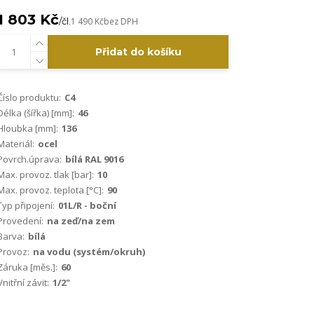
1 803 Kč
/
čl.
1 490 Kč
bez DPH
Přidat do košíku
Číslo produktu:
C4
Délka (šířka) [mm]:
46
Hloubka [mm]:
136
Materiál:
ocel
Povrch.úprava:
bílá RAL 9016
Max. provoz. tlak [bar]:
10
Max. provoz. teplota [°C]:
90
Typ připojení:
01L/R - boční
Provedení:
na zeď/na zem
Barva:
bílá
Provoz:
na vodu (systém/okruh)
Záruka [měs.]:
60
Vnitřní závit:
1/2"