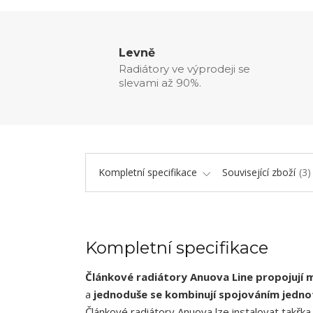
Levně
Radiátory ve výprodeji se
slevami až 90%.
Kompletní specifikace
Související zboží
3
Kompletní specifikace
Článkové radiátory Anuova Line propojují m
a
jednoduše se kombinují spojováním jednot
Článkové radiátory Anuova lze instalovat takřka