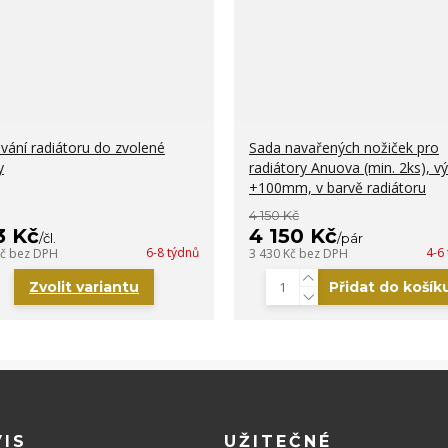
vání radiátoru do zvolené
Sada navařených nožiček pro
y
radiátory Anuova (min. 2ks), v
+100mm, v barvě radiátoru
4 150 Kč
3 Kč
4 150 Kč
/
čl.
/
pár
6-8 týdnů
4-6
Kč
bez DPH
3 430 Kč
bez DPH
Zvolit variantu
Přidat do košík
VIS
UŽITEČNÉ