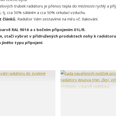
lových trubek radiátoru je přenos tepla do místnosti rychlý a pří
j. cca 50% sáláním a cca 50% cirkulací vzduchu.
t článků.
Radiátor Vám sestavíme na míru vč. tlakování.
é barvě RAL 9016 a s bočním připojením 01L/R.
m, stačí vybrat v přidružených produktech nohy k radiátoru
 jiného typu připojení.