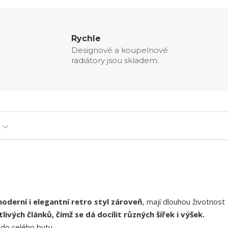
Rychle
Designové a koupelnové
radiátory jsou skladem.
oderní i elegantní retro styl zároveň
, mají dlouhou životnost
livých článků
, čímž se dá docílit různých šířek i výšek.
 do celého bytu.