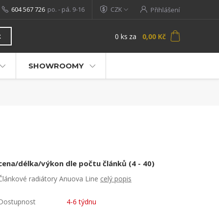
604 567 726
po. - pá. 9-16
CZK
Přihlášení
0
ks
za
0,00 Kč
t
SHOWROOMY
cena/délka/výkon dle počtu článků (4 - 40)
Článkové radiátory Anuova Line
celý popis
Dostupnost
4-6 týdnu