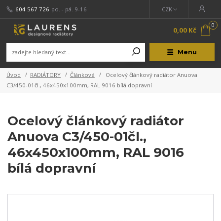
604 567 726
po. - pá. 9-16
CZK
0
0,00 Kč
Menu
Úvod
RADIÁTORY
Článkové
Ocelový článkový radiátor Anuova
C3/450-01čl., 46x450x100mm, RAL 9016 bílá dopravní
Ocelový článkový radiátor
Anuova C3/450-01čl.,
46x450x100mm, RAL 9016
bílá dopravní