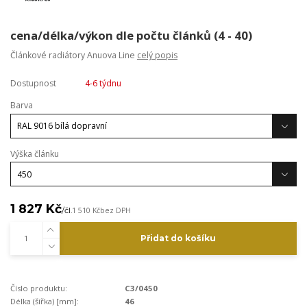
cena/délka/výkon dle počtu článků (4 - 40)
Článkové radiátory Anuova Line
celý popis
Dostupnost
4-6 týdnu
Barva
Výška článku
1 827 Kč
/
čl.
1 510 Kč
bez DPH
Přidat do košíku
Číslo produktu:
C3/0450
Délka (šířka) [mm]:
46