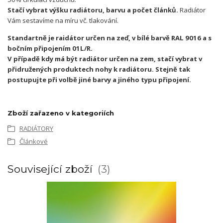
Stačí vybrat výšku radiátoru, barvu a počet článků.
Radiátor
Vám sestavíme na míru vč. tlakování.
Standartně je raidátor určen na zeď, v bílé barvě RAL 9016 a s
bočním připojením 01L/R.
V případě kdy má být radiátor určen na zem, stačí vybrat v
přidružených produktech nohy k radiátoru. Stejně tak
postupujte při volbě jiné barvy a jiného typu připojení.
Zboží zařazeno v kategoriích
RADIÁTORY
Článkové
Související zboží
3