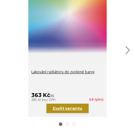
Lakování radiátoru do zvolené barvy
Držáky/konzol
(Sada 2ks)
363 Kč
1 670 Kč
/
čl.
6-8 týdnů
300 Kč
bez DPH
1 380 Kč
bez DP
Zvolit variantu
Zv