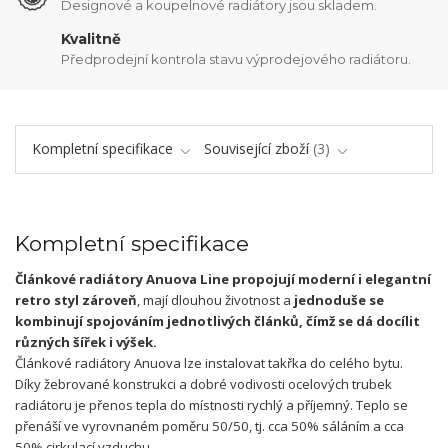
Designové a koupelnové radiátory jsou skladem.
Kvalitně
Předprodejní kontrola stavu výprodejového radiátoru.
Kompletní specifikace
Související zboží
3
Kompletní specifikace
Článkové radiátory Anuova Line propojují moderní i elegantní
retro styl zároveň
, mají dlouhou životnost a
jednoduše se
kombinují spojováním jednotlivých článků
, čímž se dá docílit
různých šířek i výšek.
Článkové radiátory Anuova lze instalovat takřka do celého bytu.
Díky žebrované konstrukci a dobré vodivosti ocelových trubek
radiátoru je přenos tepla do místnosti rychlý a příjemný. Teplo se
přenáší ve vyrovnaném poměru 50/50, tj. cca 50% sáláním a cca
50% cirkulací vzduchu.