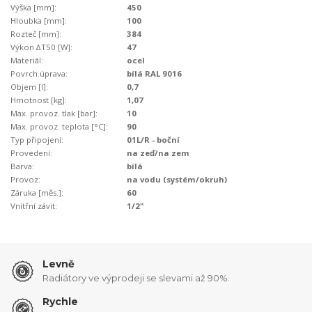
Výška [mm]:
450
Hloubka [mm]:
100
Rozteč [mm]:
384
Výkon ∆T50 [W]:
47
Materiál:
ocel
Povrch.úprava:
bílá RAL 9016
Objem [l]:
0,7
Hmotnost [kg]:
1,07
Max. provoz. tlak [bar]:
10
Max. provoz. teplota [°C]:
90
Typ připojení:
01L/R - boční
Provedení:
na zeď/na zem
Barva:
bílá
Provoz:
na vodu (systém/okruh)
Záruka [měs.]:
60
Vnitřní závit:
1/2"
Levně
Radiátory ve výprodeji se slevami až 90%.
Rychle