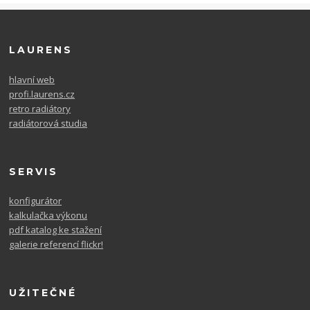
LAURENS
hlavní web
profi.laurens.cz
retro radiátory
radiátorová studia
SERVIS
konfigurátor
kalkulačka výkonu
pdf katalog ke stažení
galerie referencí flickr!
UŽITEČNÉ