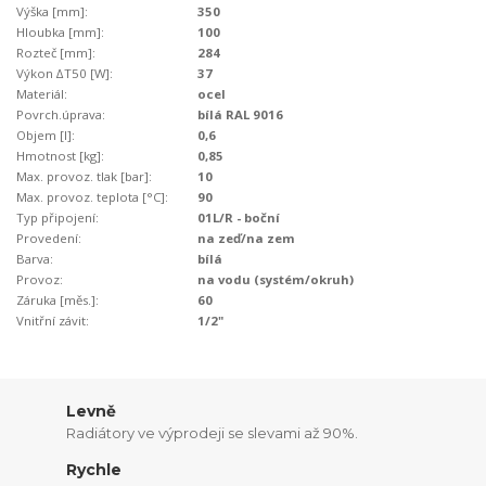
Výška [mm]:
350
Hloubka [mm]:
100
Rozteč [mm]:
284
Výkon ∆T50 [W]:
37
Materiál:
ocel
Povrch.úprava:
bílá RAL 9016
Objem [l]:
0,6
Hmotnost [kg]:
0,85
Max. provoz. tlak [bar]:
10
Max. provoz. teplota [°C]:
90
Typ připojení:
01L/R - boční
Provedení:
na zeď/na zem
Barva:
bílá
Provoz:
na vodu (systém/okruh)
Záruka [měs.]:
60
Vnitřní závit:
1/2"
Levně
Radiátory ve výprodeji se slevami až 90%.
Rychle