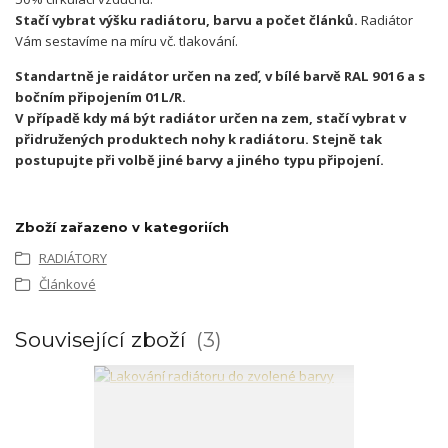
Stačí vybrat výšku radiátoru, barvu a počet článků.
Radiátor
Vám sestavíme na míru vč. tlakování.
Standartně je raidátor určen na zeď, v bílé barvě RAL 9016 a s
bočním připojením 01L/R.
V případě kdy má být radiátor určen na zem, stačí vybrat v
přidružených produktech nohy k radiátoru. Stejně tak
postupujte při volbě jiné barvy a jiného typu připojení.
Zboží zařazeno v kategoriích
RADIÁTORY
Článkové
Související zboží
3