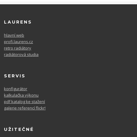
LAURENS
hlavní web
profi.laurens.cz
retro radiátory
radiátorová studia
SERVIS
konfigurátor
kalkulačka výkonu
pdf katalog ke stažení
galerie referencí flickr!
UŽITEČNÉ