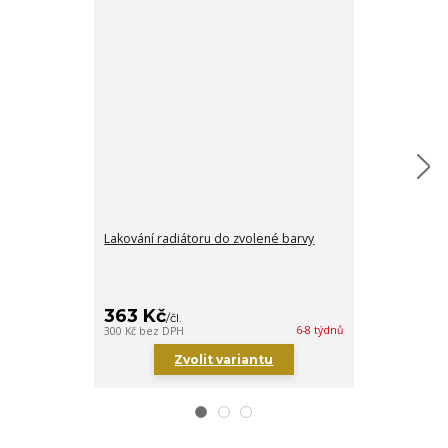
Lakování radiátoru do zvolené barvy
Držáky/konzol
(Sada 2ks)
363 Kč
1 670 Kč
/
čl.
6-8 týdnů
300 Kč
bez DPH
1 380 Kč
bez DP
Zvolit variantu
Zv