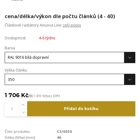
cena/délka/výkon dle počtu článků (4 - 40)
Článkové radiátory Anuova Line
celý popis
Dostupnost
4-6 týdnu
Barva
Výška článku
1 706 Kč
/
čl.
1 410 Kč
bez DPH
Přidat do košíku
Číslo produktu:
C3/0350
Délka (šířka) [mm]:
46