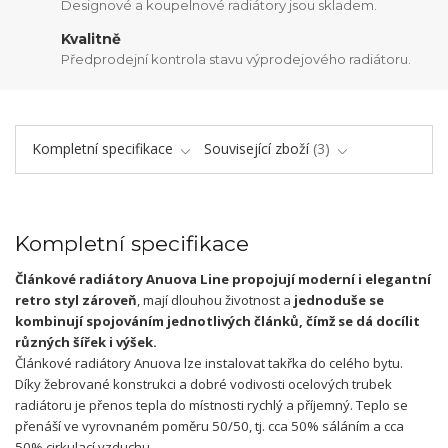
Designové a koupelnové radiátory jsou skladem.
Kvalitně
Předprodejní kontrola stavu výprodejového radiátoru.
Kompletní specifikace
Související zboží
3
Kompletní specifikace
Článkové radiátory Anuova Line propojují moderní i elegantní
retro styl zároveň
, mají dlouhou životnost a
jednoduše se
kombinují spojováním jednotlivých článků
, čímž se dá docílit
různých šířek i výšek.
Článkové radiátory Anuova lze instalovat takřka do celého bytu.
Díky žebrované konstrukci a dobré vodivosti ocelových trubek
radiátoru je přenos tepla do místnosti rychlý a příjemný. Teplo se
přenáší ve vyrovnaném poměru 50/50, tj. cca 50% sáláním a cca
50% cirkulací vzduchu.