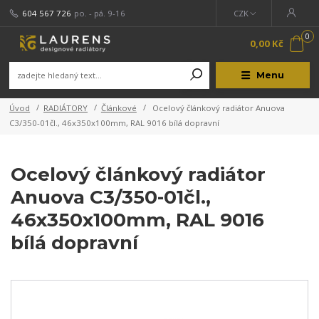
604 567 726
po. - pá. 9-16
CZK
0
0,00 Kč
Menu
Úvod
RADIÁTORY
Článkové
Ocelový článkový radiátor Anuova
C3/350-01čl., 46x350x100mm, RAL 9016 bílá dopravní
Ocelový článkový radiátor
Anuova C3/350-01čl.,
46x350x100mm, RAL 9016
bílá dopravní