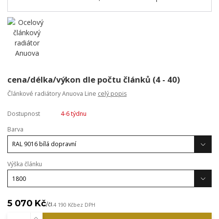
cena/délka/výkon dle počtu článků (4 - 40)
Článkové radiátory Anuova Line
celý popis
Dostupnost
4-6 týdnu
Barva
Výška článku
5 070 Kč
/
čl.
4 190 Kč
bez DPH