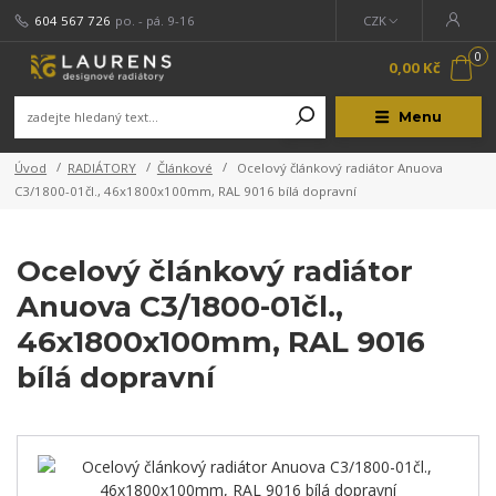
604 567 726
po. - pá. 9-16
CZK
0
0,00 Kč
Menu
Úvod
RADIÁTORY
Článkové
Ocelový článkový radiátor Anuova
C3/1800-01čl., 46x1800x100mm, RAL 9016 bílá dopravní
Ocelový článkový radiátor
Anuova C3/1800-01čl.,
46x1800x100mm, RAL 9016
bílá dopravní