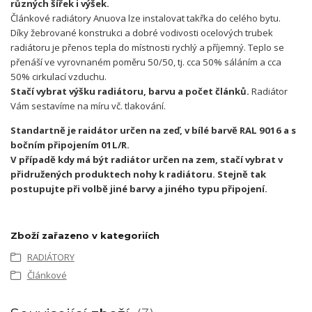
různých šířek i výšek.
Článkové radiátory Anuova lze instalovat takřka do celého bytu.
Díky žebrované konstrukci a dobré vodivosti ocelových trubek
radiátoru je přenos tepla do místnosti rychlý a příjemný. Teplo se
přenáší ve vyrovnaném poměru 50/50, tj. cca 50% sáláním a cca
50% cirkulací vzduchu.
Stačí vybrat výšku radiátoru, barvu a počet článků.
Radiátor
Vám sestavíme na míru vč. tlakování.
Standartně je raidátor určen na zeď, v bílé barvě RAL 9016 a s
bočním připojením 01L/R.
V případě kdy má být radiátor určen na zem, stačí vybrat v
přidružených produktech nohy k radiátoru. Stejně tak
postupujte při volbě jiné barvy a jiného typu připojení.
Zboží zařazeno v kategoriích
RADIÁTORY
Článkové