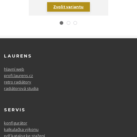
Zvolit variantu
Zv
LAURENS
hlavní web
profi.laurens.cz
retro radiátory
radiátorová studia
SERVIS
konfigurátor
kalkulačka výkonu
pdf katalog ke stažení