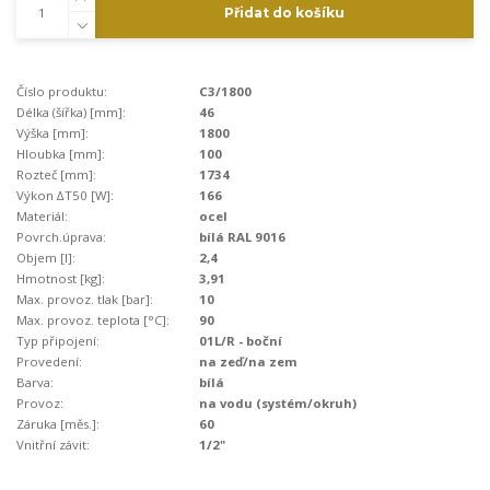
Přidat do košíku
Číslo produktu:
C3/1800
Délka (šířka) [mm]:
46
Výška [mm]:
1800
Hloubka [mm]:
100
Rozteč [mm]:
1734
Výkon ∆T50 [W]:
166
Materiál:
ocel
Povrch.úprava:
bílá RAL 9016
Objem [l]:
2,4
Hmotnost [kg]:
3,91
Max. provoz. tlak [bar]:
10
Max. provoz. teplota [°C]:
90
Typ připojení:
01L/R - boční
Provedení:
na zeď/na zem
Barva:
bílá
Provoz:
na vodu (systém/okruh)
Záruka [měs.]:
60
Vnitřní závit:
1/2"