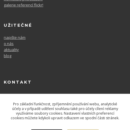
galerie referencí flickr!
UŽITEČNÉ
napište nám
o nás
aktuality
blog
KONTAKT
604 567 726
po. - pá. 9-16
Pro základní funkčnost, zpříjemnění používání webu, analytické
účely a v případě udělení souhlasu také pro účely cílení reklamy
využíváme soubory cookies. Nastavení vlastních preferencí
cookies můžete kdykoli upravit odkazem ve spodní části stránek.