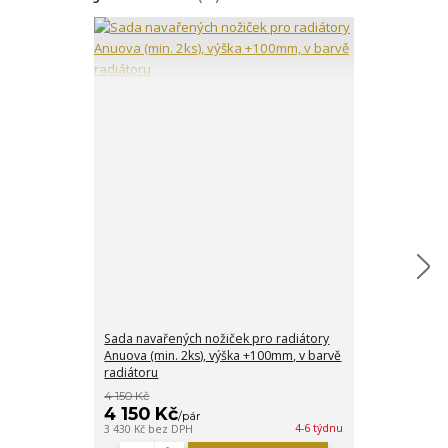
Sada navařených nožiček pro radiátory
Lakování radi
Anuova (min. 2ks), výška +100mm, v barvě
radiátoru
4 150 Kč
4 150 Kč
363 Kč
/
pár
/
čl.
4-6 týdnu
3 430 Kč
bez DPH
300 Kč
bez DPH