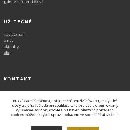
galerie referencí flickr!
UŽITEČNÉ
napište nám
o nás
aktuality
blog
KONTAKT
604 567 726
po. - pá. 9-16
Pro základní funkčnost, zpříjemnění používání webu, analytické
účely a v případě udělení souhlasu také pro účely cílení reklamy
využíváme soubory cookies. Nastavení vlastních preferencí
cookies můžete kdykoli upravit odkazem ve spodní části stránek.