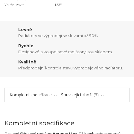
Vnitřní závit:
1/2"
Levně
Radiátory ve výprodeji se slevami až 90%.
Rychle
Designové a koupelnové radiátory jsou skladem.
Kvalitně
Předprodejní kontrola stavu výprodejového radiátoru.
Kompletní specifikace
Související zboží
3
Kompletní specifikace
Ocelový článkový radiátor
Anuova Line C2
kombinuje moderní i