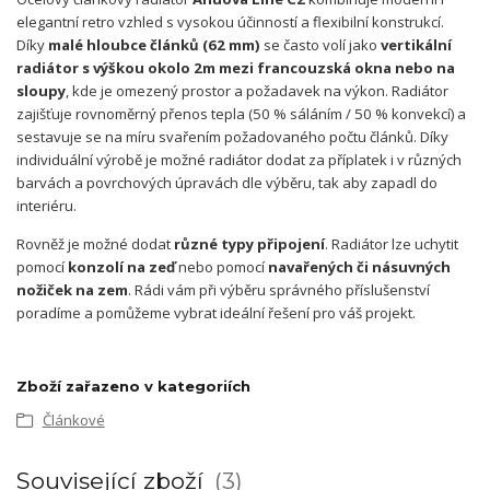
elegantní retro vzhled s vysokou účinností a flexibilní konstrukcí.
Díky
malé hloubce článků (62 mm)
se často volí jako
vertikální
radiátor s výškou okolo 2m mezi francouzská okna nebo na
sloupy
, kde je omezený prostor a požadavek na výkon. Radiátor
zajišťuje rovnoměrný přenos tepla (50 % sáláním / 50 % konvekcí) a
sestavuje se na míru svařením požadovaného počtu článků. Díky
individuální výrobě je možné radiátor dodat za příplatek i v různých
barvách a povrchových úpravách dle výběru, tak aby zapadl do
interiéru.
Rovněž je možné dodat
různé typy připojení
. Radiátor lze uchytit
pomocí
konzolí na zeď
nebo pomocí
navařených či násuvných
nožiček na zem
. Rádi vám při výběru správného příslušenství
poradíme a pomůžeme vybrat ideální řešení pro váš projekt.
Zboží zařazeno v kategoriích
Článkové
Související zboží
3