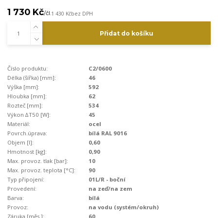
1 730 Kč
/
čl.
1 430 Kč
bez DPH
Přidat do košíku
Číslo produktu:
C2/0600
Délka (šířka) [mm]:
46
Výška [mm]:
592
Hloubka [mm]:
62
Rozteč [mm]:
534
Výkon ∆T50 [W]:
45
Materiál:
ocel
Povrch.úprava:
bílá RAL 9016
Objem [l]:
0,60
Hmotnost [kg]:
0,90
Max. provoz. tlak [bar]:
10
Max. provoz. teplota [°C]:
90
Typ připojení:
01L/R - boční
Provedení:
na zeď/na zem
Barva:
bílá
Provoz:
na vodu (systém/okruh)
Záruka [měs.]:
60