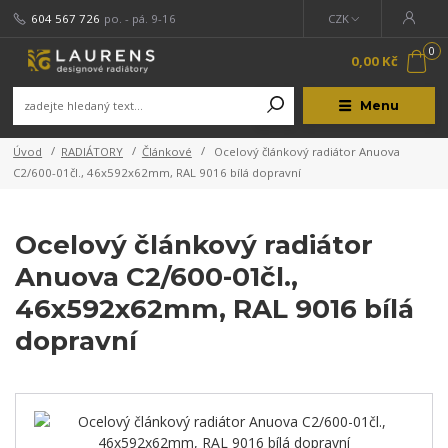
604 567 726
po. - pá. 9-16
CZK
0
0,00 Kč
Menu
Úvod
RADIÁTORY
Článkové
Ocelový článkový radiátor Anuova
C2/600-01čl., 46x592x62mm, RAL 9016 bílá dopravní
Ocelový článkový radiátor
Anuova C2/600-01čl.,
46x592x62mm, RAL 9016 bílá
dopravní