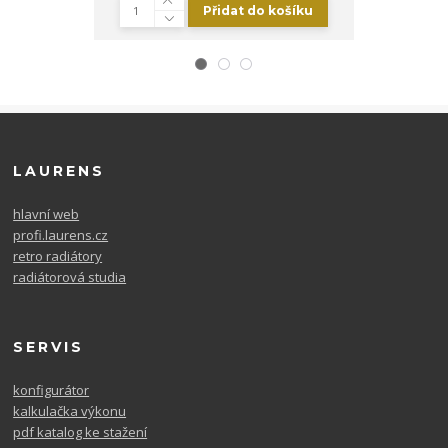
Přidat do košíku
Zv
LAURENS
hlavní web
profi.laurens.cz
retro radiátory
radiátorová studia
SERVIS
konfigurátor
kalkulačka výkonu
pdf katalog ke stažení