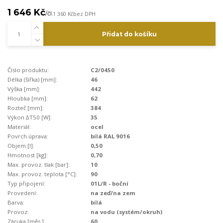
1 646 Kč
/
čl.
1 360 Kč
bez DPH
Přidat do košíku
Číslo produktu:
C2/0450
Délka (šířka) [mm]:
46
Výška [mm]:
442
Hloubka [mm]:
62
Rozteč [mm]:
384
Výkon ∆T50 [W]:
35
Materiál:
ocel
Povrch.úprava:
bílá RAL 9016
Objem [l]:
0,50
Hmotnost [kg]:
0,70
Max. provoz. tlak [bar]:
10
Max. provoz. teplota [°C]:
90
Typ připojení:
01L/R - boční
Provedení:
na zeď/na zem
Barva:
bílá
Provoz:
na vodu (systém/okruh)
Záruka [měs.]:
60