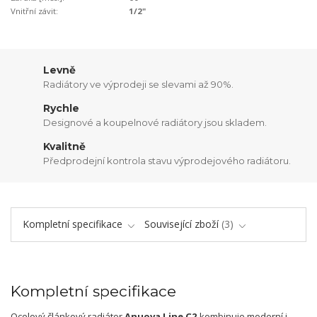
Vnitřní závit:
1/2"
Levně
Radiátory ve výprodeji se slevami až 90%.
Rychle
Designové a koupelnové radiátory jsou skladem.
Kvalitně
Předprodejní kontrola stavu výprodejového radiátoru.
Kompletní specifikace
Související zboží
3
Kompletní specifikace
Ocelový článkový radiátor
Anuova Line C2
kombinuje moderní i