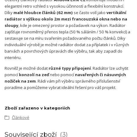
elegantní retro vzhled s vysokou účinností a flexibilní konstrukcí.
Díky
malé hloubce článků (62 mm)
se často volí jako
vertikální
radiátor s výškou okolo 2m mezi francouzská okna nebo na
sloupy
, kde je omezený prostor a požadavek na výkon. Radiátor
zajišťuje rovnoměrný přenos tepla (50 % sáláním / 50 % konvekcí) a
sestavuje se na míru svařením požadovaného počtu článků. Díky
individuální výrobě je možné radiátor dodat za příplatek i v různých
barvách a povrchových úpravách dle výběru, tak aby zapadl do
interiéru.
Rovněž je možné dodat
různé typy připojení
. Radiátor lze uchytit
pomocí
konzolí na zeď
nebo pomocí
navařených či násuvných
nožiček na zem
. Rádi vám při výběru správného příslušenství
poradíme a pomůžeme vybrat ideální řešení pro váš projekt.
Zboží zařazeno v kategoriích
Článkové
Související zboží
3