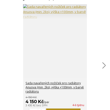
Sada navařených nožiček pro radiátory
Lakování radi
Anuova (min. 2ks), výška +100mm, v barvě
radiátoru
4 150 Kč
4 150 Kč
363 Kč
/
pár
/
čl.
4-6 týdnu
3 430 Kč
bez DPH
300 Kč
bez DPH