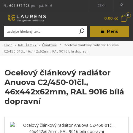
604 567 726
po. - pá. 9-16
CZK
0
0,00 Kč
Menu
Úvod
RADIÁTORY
Článkové
Ocelový článkový radiátor Anuova
C2/450-01čl., 46x442x62mm, RAL 9016 bílá dopravní
Ocelový článkový radiátor
Anuova C2/450-01čl.,
46x442x62mm, RAL 9016 bílá
dopravní