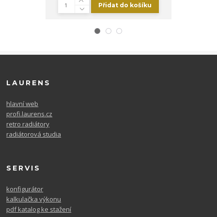
Přidat do košíku
Zv
LAURENS
hlavní web
profi.laurens.cz
retro radiátory
radiátorová studia
SERVIS
konfigurátor
kalkulačka výkonu
pdf katalog ke stažení