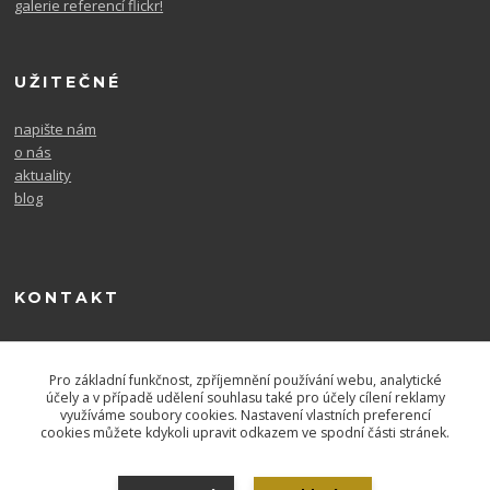
galerie referencí flickr!
UŽITEČNÉ
napište nám
o nás
aktuality
blog
KONTAKT
604 567 726
po. - pá. 9-16
Pro základní funkčnost, zpříjemnění používání webu, analytické
účely a v případě udělení souhlasu také pro účely cílení reklamy
využíváme soubory cookies. Nastavení vlastních preferencí
cookies můžete kdykoli upravit odkazem ve spodní části stránek.