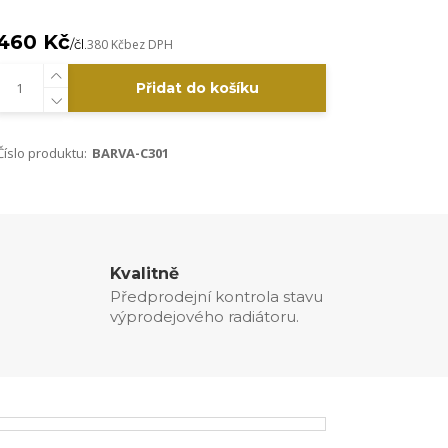
460 Kč
/
čl.
380 Kč
bez DPH
Přidat do košíku
Číslo produktu:
BARVA-C301
Kvalitně
Předprodejní kontrola stavu
výprodejového radiátoru.