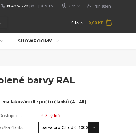
604 567 726
po. - pá. 9-16
CZK
Přihlášení
0
ks
za
0,00 Kč
t
SHOWROOMY
olené barvy RAL
cena lakování dle počtu článků (4 - 40)
Dostupnost
6-8 týdnů
Výška článku