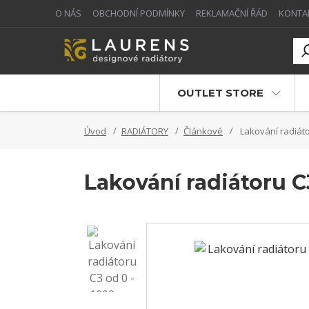
O NÁS
OBCHODNÍ PODMÍNKY
REKLAMAČNÍ ŘÁD
KONTA
OUTLET STORE
Úvod
RADIÁTORY
Článkové
Lakování radiáto
Lakování radiátoru 