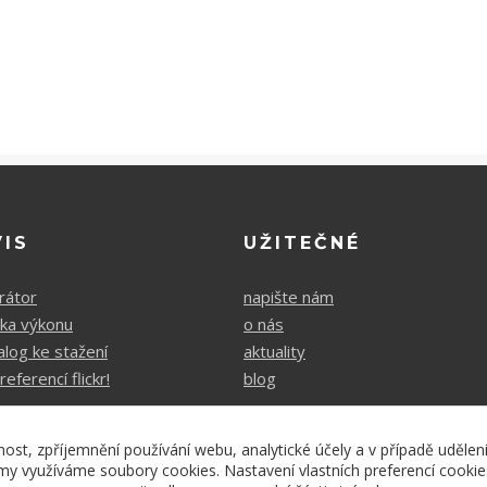
VIS
UŽITEČNÉ
rátor
napište nám
čka výkonu
o nás
alog ke stažení
aktuality
referencí flickr!
blog
nost, zpříjemnění používání webu, analytické účely a v případě udělen
lamy využíváme soubory cookies. Nastavení vlastních preferencí cooki