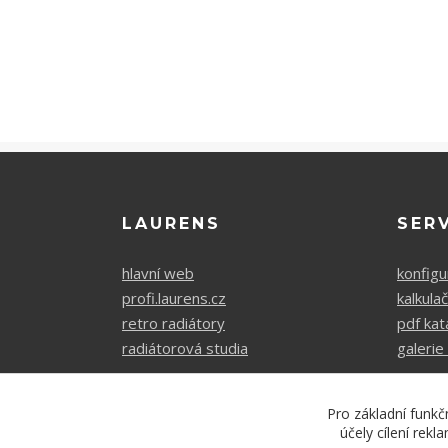
LAURENS
SER
hlavní web
konfigu
profi.laurens.cz
kalkula
retro radiátory
pdf kat
radiátorová studia
galerie 
Pro základní funkč
účely cílení rek