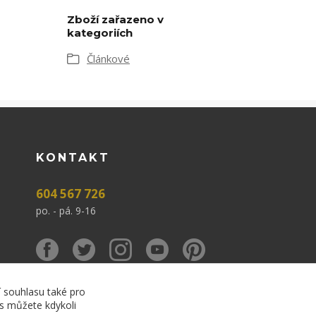
Zboží zařazeno v
kategoriích
Článkové
KONTAKT
604 567 726
po. - pá. 9-16
í souhlasu také pro
es můžete kdykoli