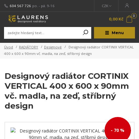
604 567 726
po. - pá. 9-16
CZK
0
0,00 Kč
Menu
Úvod
RADIÁTORY
Designové
Designový radiátor CORTINIX VERTICAL
400 x 600 x 90mm vč. madla, na zeď, stříbrný design
Designový radiátor CORTINIX
VERTICAL 400 x 600 x 90mm
vč. madla, na zeď, stříbrný
design
- 70 %