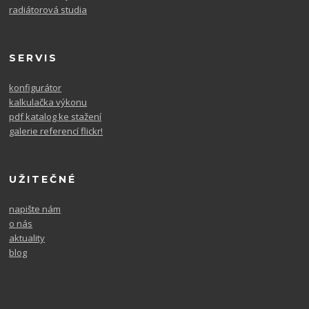
radiátorová studia
SERVIS
konfigurátor
kalkulačka výkonu
pdf katalog ke stažení
galerie referencí flickr!
UŽITEČNÉ
napište nám
o nás
aktuality
blog