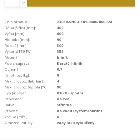
Číslo produktu:
23030-SNC-CX01-0400/0600-SI
Délka (šířka) [mm]:
400
Výška [mm]:
600
Hloubka [mm]:
90
Rozteč [mm]:
300
Výkon ∆T50 [W]:
359
Materiál:
hliník
Povrch.úprava:
Kartáč. hliník
Objem [l]:
0,7
Hmotnost [kg]:
8
Max. provoz. tlak [bar]:
4
Max. provoz. teplota [°C]:
90
Typ připojení:
03L/R - spodní
Provedení:
na zeď
Barva:
stříbrná
Provoz:
na vodu (systém/okruh)
Záruka [měs.]:
6
Omezení záruky:
vady laku vyloučeny