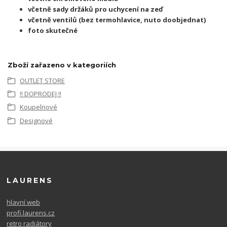
včetně sady držáků pro uchycení na zeď
včetně ventilů (bez termohlavice, nuto doobjednat)
foto skutečné
Zboží zařazeno v kategoriích
OUTLET STORE
!! DOPRODEJ !!
Koupelnové
Designové
LAURENS
hlavní web
profi.laurens.cz
retro radiátory