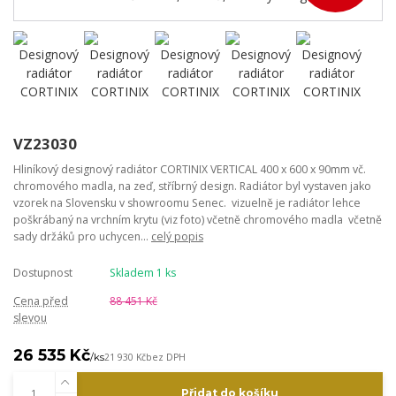
VZ23030
Hliníkový designový radiátor CORTINIX VERTICAL 400 x 600 x 90mm vč.
chromového madla, na zeď, stříbrný design. Radiátor byl vystaven jako
vzorek na Slovensku v showroomu Senec. vizuelně je radiátor lehce
poškrábaný na vrchním krytu (viz foto) včetně chromového madla včetně
sady držáků pro uchycen...
celý popis
Dostupnost
Skladem 1 ks
Cena před
88 451 Kč
slevou
26 535 Kč
/
ks
21 930 Kč
bez DPH
Přidat do košíku