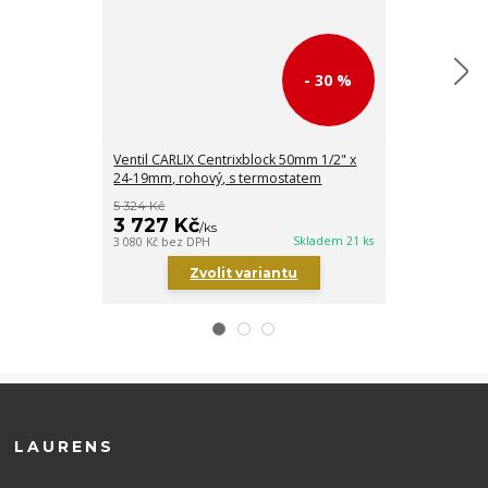
- 30 %
Ventil CARLIX Centrixblock 50mm 1/2" x
Sada krytek/p
24-19mm, rohový, s termostatem
CHROM VK 5
3 146 Kč
5 324 Kč
2 202 Kč
3 727 Kč
/
/
ks
1 820 Kč
bez DP
Skladem 21 ks
3 080 Kč
bez DPH
Zvolit variantu
LAURENS