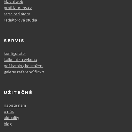
hlavní web
profi.laurens.cz
retro radiátory
radiátorová studia
SERVIS
konfigurátor
kalkulačka výkonu
pdf katalog ke stažení
galerie referencí flickr!
UŽITEČNÉ
napište nám
o nás
aktuality
blog