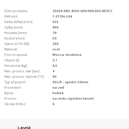
Číslo produktu:
23029-SNC-BOO-600/900-EXS-MOCC
EAN kód:
1-STOH-L04
Délka (šířka) [mm]:
555
Výška [mm]:
904
Hloubka [mm]:
70
Rozteč [mm]:
50
Výkon ∆T50 [W]:
292
Materiál:
ocel
Povrch.úprava:
Mocca struktura
Objem [l]:
3,1
Hmotnost [kg]:
6,5
Max. provoz. tlak [bar]:
4
Max. provoz. teplota [°C]:
90
Typ připojení:
05L/R - spodní 50mm
Provedení:
na zeď
Barva:
hnědá
Provoz:
na vodu (systém/okruh)
Záruka [měs.]:
6
Levně