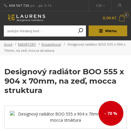
604 567 726
po. - pá. 9-16
CZK
0
0,00 Kč
Menu
Úvod
RADIÁTORY
Koupelnové
Designový radiátor BOO 555 x 904 x
70mm, na zeď, mocca struktura
Designový radiátor BOO 555 x
904 x 70mm, na zeď, mocca
struktura
- 70 %