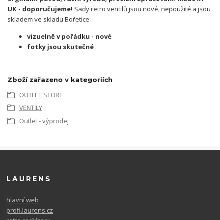
UK - doporučujeme!
Sady retro ventilů jsou nové, nepoužité a jsou
skladem ve skladu Bořetice:
vizuelně v pořádku - nové
fotky jsou skutečné
Zboží zařazeno v kategoriích
OUTLET STORE
VENTILY
Outlet - výprodej
LAURENS
hlavní web
profi.laurens.cz