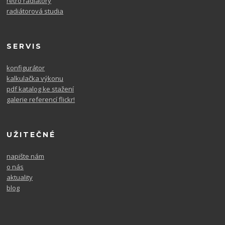
retro radiátory
radiátorová studia
SERVIS
konfigurátor
kalkulačka výkonu
pdf katalog ke stažení
galerie referencí flickr!
UŽITEČNÉ
napište nám
o nás
aktuality
blog