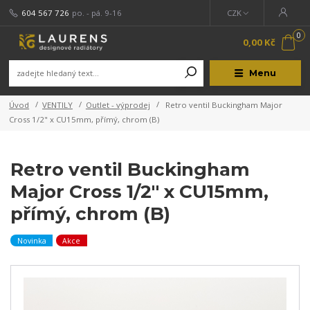
604 567 726
po. - pá. 9-16
CZK
0
0,00 Kč
Menu
Úvod
VENTILY
Outlet - výprodej
Retro ventil Buckingham Major
Cross 1/2" x CU15mm, přímý, chrom (B)
Retro ventil Buckingham
Major Cross 1/2" x CU15mm,
přímý, chrom (B)
Novinka
Akce