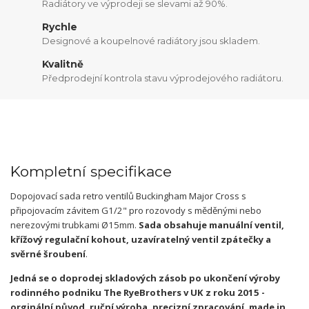
Radiátory ve výprodeji se slevami až 90%.
Rychle
Designové a koupelnové radiátory jsou skladem.
Kvalitně
Předprodejní kontrola stavu výprodejového radiátoru.
Kompletní specifikace
Dopojovací sada retro ventilů Buckingham Major Cross s
připojovacím závitem G1/2" pro rozovody s měděnými nebo
nerezovými trubkami Ø15mm.
Sada obsahuje manuální ventil,
křížový regulační kohout, uzavíratelný ventil zpátečky a
svěrné šroubení
.
Jedná se o doprodej skladových zásob po ukončení výroby
rodinného podniku The RyeBrothers v UK z roku 2015 -
orginální původ, ruční výroba, precizní zpracování. made in