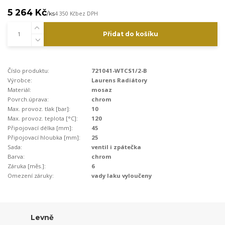
5 264 Kč
/
ks
4 350 Kč
bez DPH
Přidat do košíku
Číslo produktu:
721041-WTCS1/2-B
Výrobce:
Laurens Radiátory
Materiál:
mosaz
Povrch.úprava:
chrom
Max. provoz. tlak [bar]:
10
Max. provoz. teplota [°C]:
120
Připojovací délka [mm]:
45
Připojovací hloubka [mm]:
25
Sada:
ventil i zpátečka
Barva:
chrom
Záruka [měs.]:
6
Omezení záruky:
vady laku vyloučeny
Levně