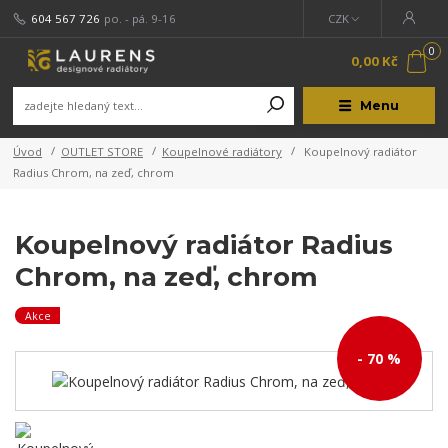
604 567 726
po. - pá. 9-16
CZK
0
0,00 Kč
Menu
Úvod
OUTLET STORE
Koupelnové radiátory
Koupelnový radiátor
Radius Chrom, na zeď, chrom
Koupelnový radiátor Radius
Chrom, na zeď, chrom
Akce
- 70 %