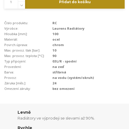
Přidat do košíku
Číslo produktu:
RC
Výrobce:
Laurens Radiátory
Hloubka [mm]:
100
Materiál:
ocel
Povrch.úprava:
chrom
Max. provoz. tlak [bar]:
10
Max. provoz. teplota [°C]:
90
Typ připojení:
03L/R - spodní
Provedení:
na zeď
Barva:
stříbrná
Provoz:
na vodu (systém/okruh)
Záruka [měs.]:
24
Omezení záruky:
bez omezení
Levně
Radiátory ve výprodeji se slevami až 90%.
Rychle