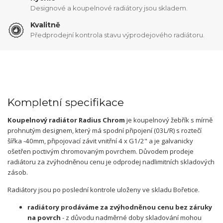
Designové a koupelnové radiátory jsou skladem.
Kvalitně
Předprodejní kontrola stavu výprodejového radiátoru.
Kompletní specifikace
Koupelnový radiátor Radius Chrom
je koupelnový žebřík s mírně
prohnutým designem, který má spodní připojení (03L/R) s roztečí
šířka -40mm, připojovací závit vnitřní 4 x G1/2" a je galvanicky
ošetřen poctivým chromovaným povrchem. Důvodem prodeje
radiátoru za zvýhodněnou cenu je odprodej nadlimitních skladových
zásob.
Radiátory jsou po poslední kontrole uloženy ve skladu Bořetice.
radiátory prodáváme za zvýhodněnou cenu bez záruky
na povrch
- z důvodu nadměrné doby skladování mohou