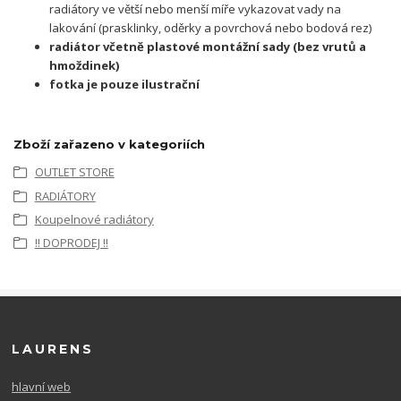
radiátory ve větší nebo menší míře vykazovat vady na
lakování (prasklinky, oděrky a povrchová nebo bodová rez)
radiátor včetně plastové montážní sady (bez vrutů a
hmoždinek)
fotka je pouze ilustrační
Zboží zařazeno v kategoriích
OUTLET STORE
RADIÁTORY
Koupelnové radiátory
!! DOPRODEJ !!
LAURENS
hlavní web