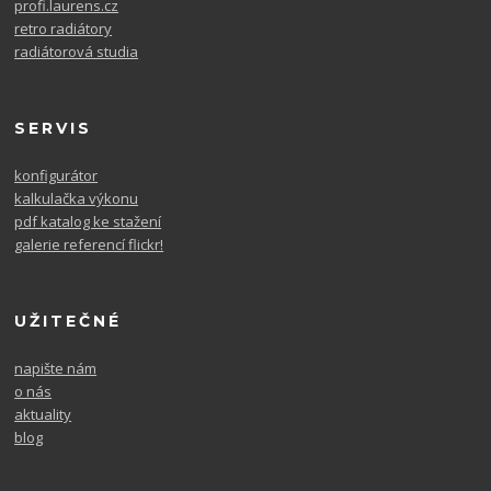
profi.laurens.cz
retro radiátory
radiátorová studia
SERVIS
konfigurátor
kalkulačka výkonu
pdf katalog ke stažení
galerie referencí flickr!
UŽITEČNÉ
napište nám
o nás
aktuality
blog