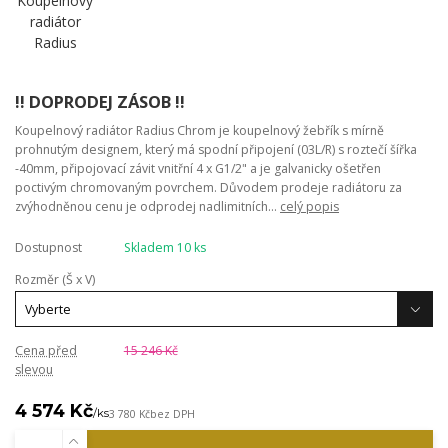
!! DOPRODEJ ZÁSOB !!
Koupelnový radiátor Radius Chrom je koupelnový žebřík s mírně
prohnutým designem, který má spodní připojení (03L/R) s roztečí šířka
-40mm, připojovací závit vnitřní 4 x G1/2" a je galvanicky ošetřen
poctivým chromovaným povrchem. Důvodem prodeje radiátoru za
zvýhodněnou cenu je odprodej nadlimitních...
celý popis
Dostupnost
Skladem 10 ks
Rozměr (Š x V)
Cena před
15 246 Kč
slevou
4 574 Kč
/
ks
3 780 Kč
bez DPH