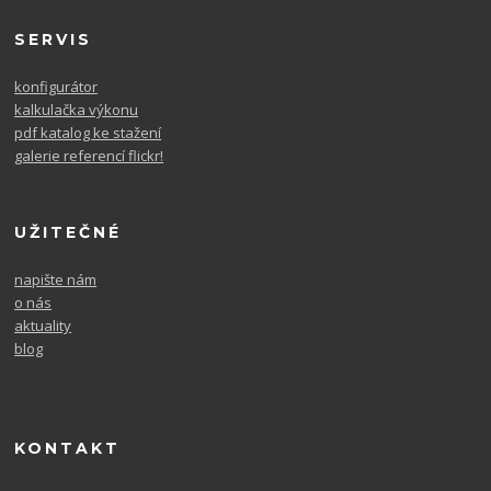
SERVIS
konfigurátor
kalkulačka výkonu
pdf katalog ke stažení
galerie referencí flickr!
UŽITEČNÉ
napište nám
o nás
aktuality
blog
KONTAKT