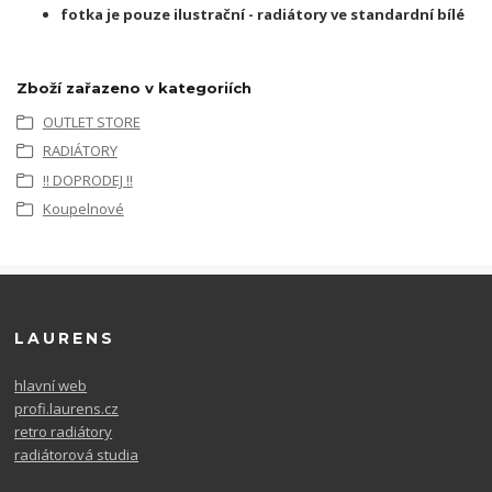
fotka je pouze ilustrační - radiátory ve standardní bílé
Zboží zařazeno v kategoriích
OUTLET STORE
RADIÁTORY
!! DOPRODEJ !!
Koupelnové
LAURENS
hlavní web
profi.laurens.cz
retro radiátory
radiátorová studia