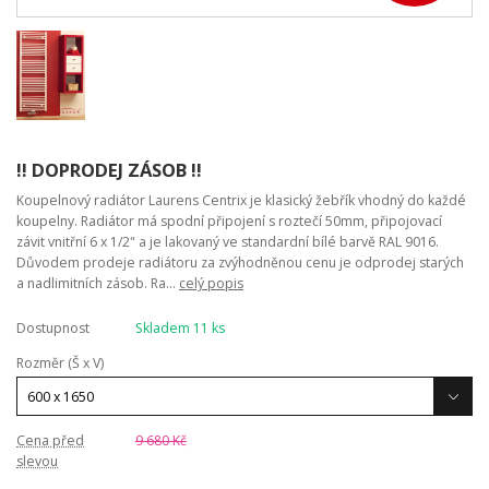
!! DOPRODEJ ZÁSOB !!
Koupelnový radiátor Laurens Centrix je klasický žebřík vhodný do každé
koupelny. Radiátor má spodní připojení s roztečí 50mm, připojovací
závit vnitřní 6 x 1/2" a je lakovaný ve standardní bílé barvě RAL 9016.
Důvodem prodeje radiátoru za zvýhodněnou cenu je odprodej starých
a nadlimitních zásob. Ra...
celý popis
Dostupnost
Skladem 11 ks
Rozměr (Š x V)
Cena před
9 680 Kč
slevou