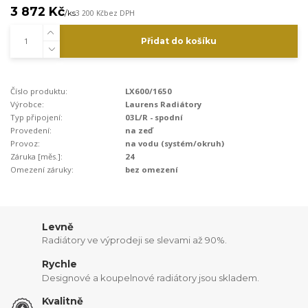
3 872 Kč
/
ks
3 200 Kč
bez DPH
Přidat do košíku
Číslo produktu:
LX600/1650
Výrobce:
Laurens Radiátory
Typ připojení:
03L/R - spodní
Provedení:
na zeď
Provoz:
na vodu (systém/okruh)
Záruka [měs.]:
24
Omezení záruky:
bez omezení
Levně
Radiátory ve výprodeji se slevami až 90%.
Rychle
Designové a koupelnové radiátory jsou skladem.
Kvalitně