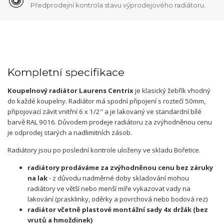
Předprodejní kontrola stavu výprodejového radiátoru.
Kompletní specifikace
Koupelnový radiátor Laurens Centrix
je klasický žebřík vhodný
do každé koupelny. Radiátor má spodní připojení s roztečí 50mm,
připojovací závit vnitřní 6 x 1/2" a je lakovaný ve standardní bílé
barvě RAL 9016. Důvodem prodeje radiátoru za zvýhodněnou cenu
je odprodej starých a nadlimitních zásob.
Radiátory jsou po poslední kontrole uloženy ve skladu Bořetice.
radiátory prodáváme za zvýhodněnou cenu bez záruky
na lak
- z důvodu nadměrné doby skladování mohou
radiátory ve větší nebo menší míře vykazovat vady na
lakování (prasklinky, oděrky a povrchová nebo bodová rez)
radiátor včetně plastové montážní sady 4x držák (bez
vrutů a hmoždinek)