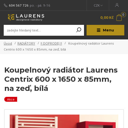
604 567 726
po. - pá. 9-16
CZK
0
0,00 Kč
Menu
Úvod
RADIÁTORY
!! DOPRODEJ !!
Koupelnový radiátor Laurens
Centrix 600 x 1650 x 85mm, na zeď, bílá
Koupelnový radiátor Laurens
Centrix 600 x 1650 x 85mm,
na zeď, bílá
Akce