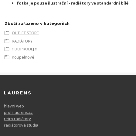
fotka je pouze ilustrační - radiátory ve standardní bílé
Zboží zařazeno v kategoriích
OUTLET STORE
RADIÁTORY
!! DOPRODEJ !!
Koupelnové
LAURENS
hlavní web
profi.laurens.cz
retro radiátory
radiátorová studia