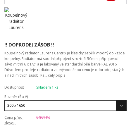
!! DOPRODEJ ZÁSOB !!
Koupelnový radiátor Laurens Centrix je klasický žebřík vhodný do každé
koupelny. Radiátor má spodní připojení s roztečí 50mm, připojovací
závit vnitřní 6 x 1/2" a je lakovaný ve standardní bílé barvě RAL 9016.
Důvodem prodeje radiátoru za zvýhodněnou cenu je odprodej starých
a nadlimitních zásob. Ra...
celý popis
Dostupnost
Skladem 1 ks
Rozměr (Š x V)
Cena před
9 801 Kč
slevou