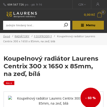
604 567 726
po. - pá. 9-16
CZK
0
0,00 Kč
Menu
Úvod
RADIÁTORY
!! DOPRODEJ !!
Koupelnový radiátor Laurens
Centrix 300 x 1650 x 85mm, na zeď, bílá
Koupelnový radiátor Laurens
Centrix 300 x 1650 x 85mm,
na zeď, bílá
Akce
- 60 %