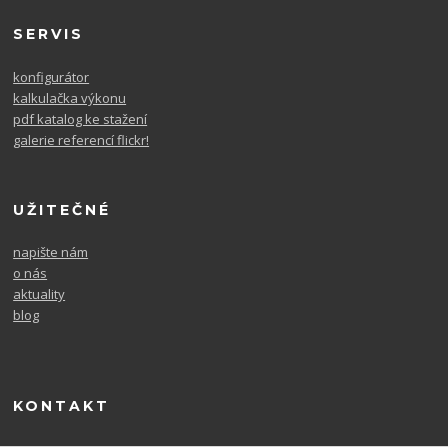
SERVIS
konfigurátor
kalkulačka výkonu
pdf katalog ke stažení
galerie referencí flickr!
UŽITEČNÉ
napište nám
o nás
aktuality
blog
KONTAKT