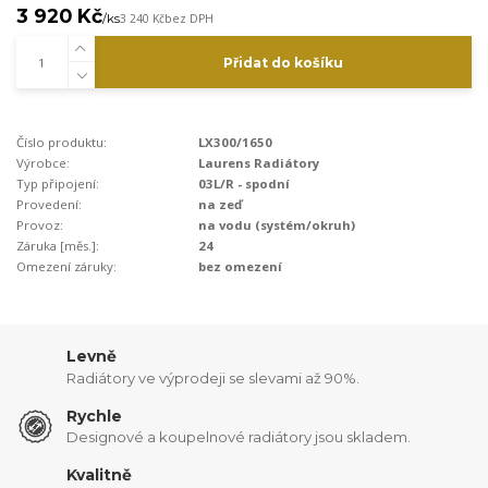
3 920 Kč
/
ks
3 240 Kč
bez DPH
Přidat do košíku
Číslo produktu:
LX300/1650
Výrobce:
Laurens Radiátory
Typ připojení:
03L/R - spodní
Provedení:
na zeď
Provoz:
na vodu (systém/okruh)
Záruka [měs.]:
24
Omezení záruky:
bez omezení
Levně
Radiátory ve výprodeji se slevami až 90%.
Rychle
Designové a koupelnové radiátory jsou skladem.
Kvalitně