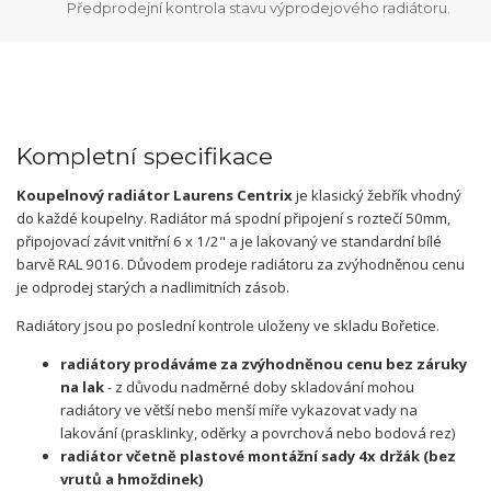
Předprodejní kontrola stavu výprodejového radiátoru.
Kompletní specifikace
Koupelnový radiátor Laurens Centrix
je klasický žebřík vhodný
do každé koupelny. Radiátor má spodní připojení s roztečí 50mm,
připojovací závit vnitřní 6 x 1/2" a je lakovaný ve standardní bílé
barvě RAL 9016. Důvodem prodeje radiátoru za zvýhodněnou cenu
je odprodej starých a nadlimitních zásob.
Radiátory jsou po poslední kontrole uloženy ve skladu Bořetice.
radiátory prodáváme za zvýhodněnou cenu bez záruky
na lak
- z důvodu nadměrné doby skladování mohou
radiátory ve větší nebo menší míře vykazovat vady na
lakování (prasklinky, oděrky a povrchová nebo bodová rez)
radiátor včetně plastové montážní sady 4x držák (bez
vrutů a hmoždinek)