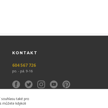
KONTAKT
604 567 726
po. - pá. 9-16
í souhlasu také pro
es můžete kdykoli