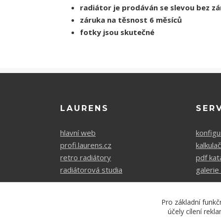
radiátor je prodáván se slevou bez z
záruka na těsnost 6 měsíců
fotky jsou skutečné
LAURENS
SER
hlavní web
konfigu
profi.laurens.cz
kalkula
retro radiátory
pdf kat
radiátorová studia
galerie 
Pro základní funkč
účely cílení rek