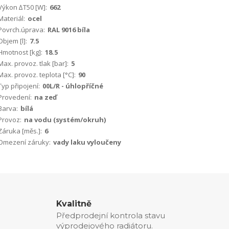
Výkon ∆T50 [W]:
662
Materiál:
ocel
Povrch.úprava:
RAL 9016 bíla
Objem [l]:
7.5
Hmotnost [kg]:
18.5
Max. provoz. tlak [bar]:
5
Max. provoz. teplota [°C]:
90
Typ připojení:
00L/R - úhlopříčné
Provedení:
na zeď
Barva:
bílá
Provoz:
na vodu (systém/okruh)
Záruka [měs.]:
6
Omezení záruky:
vady laku vyloučeny
Kvalitně
Předprodejní kontrola stavu
výprodejového radiátoru.