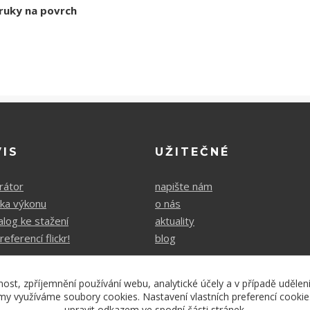
áruky na povrch
VIS
UŽITEČNÉ
rátor
napište nám
čka výkonu
o nás
alog ke stažení
aktuality
referencí flickr!
blog
nost, zpříjemnění používání webu, analytické účely a v případě udělen
lamy využíváme soubory cookies. Nastavení vlastních preferencí cooki
upravit odkazem ve spodní části stránek.