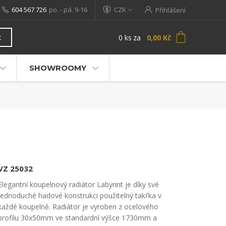
604 567 726
po. - pá. 9-16
CZK
Přihlášení
0
ks
za
0,00 Kč
t
SHOWROOMY
VZ 25032
Elegantní koupelnový radiátor Labyrint je díky své
jednoduché hadové konstrukci použitelný takřka v
každé koupelně. Radiátor je vyroben z ocelového
profilu 30x50mm ve standardní výšce 1730mm a