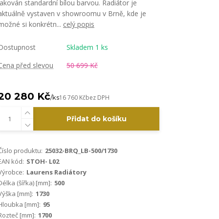
lakován standardní bílou barvou. Radiátor je
aktuálně vystaven v showroomu v Brně, kde je
možné si konkrétn...
celý popis
Dostupnost
Skladem 1 ks
Cena před slevou
50 699 Kč
20 280 Kč
/
ks
16 760 Kč
bez DPH
Přidat do košíku
Číslo produktu:
25032-BRQ_LB-500/1730
EAN kód:
STOH- L02
Výrobce:
Laurens Radiátory
Délka (šířka) [mm]:
500
Výška [mm]:
1730
Hloubka [mm]:
95
Rozteč [mm]:
1700