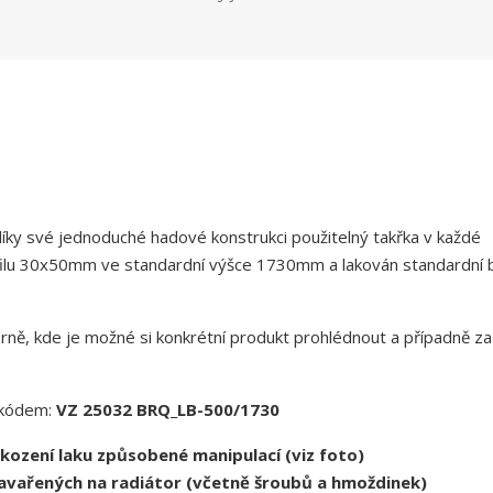
díky své jednoduché hadové konstrukci použitelný takřka v každé
filu 30x50mm ve standardní výšce 1730mm a lakován standardní b
rně, kde je možné si konkrétní produkt prohlédnout a případně za
d kódem:
VZ 25032
BRQ_LB-500/1730
ození laku způsobené manipulací (viz foto)
avařených na radiátor (včetně
šroubů a hmoždinek)