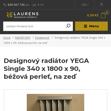
604 567 726
po. - pá. 9-16
CZK
0
0,00 Kč
Menu
Úvod
RADIÁTORY
Designové
Designový radiátor YEGA Single 340 x
1800 x 90, béžová perleť, na zeď
Designový radiátor YEGA
Single 340 x 1800 x 90,
béžová perleť, na zeď