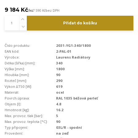
9 184 Kč
/
ks
7 590 Kč
bez DPH
Přidat do košíku
Číslo produktu:
2031-YG1-340/1800
EAN kód:
2-PAL-01
Výrobce:
Laurens Radiátory
Délka (šířka) [mm]:
340
Výška [mm]:
1800
Hloubka [mm]:
90
Rozteč [mm]:
290
Výkon ∆T50 [W]:
619
Materiál:
ocel
Povrch.úprava:
RAL 1035 béžová perleť
Objem [l]:
4.8
Hmotnost [kg]:
16.2
Max. provoz. tlak [bar]:
5
Max. provoz. teplota [°C]:
90
Typ připojení:
03L/R - spodní
Provedení:
na zeď