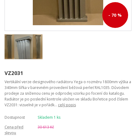
- 70 %
VZ2031
Vertikální verze designového radiátoru Yega o rozměru 1800mm výška a
340mm šířka v barevném provedení béžová perleť RAL1035. Důvodem
prodeje za sníženou cenu je odprodej vzorku po focení do katalogu.
Radiátor je po poslední kontrole uložen ve skladu Bořetice pod číslem
VZ2031: vizuelně je v pořádk...
celý popis
Dostupnost
Skladem 1 ks
Cena před
30 613 Kč
slevou