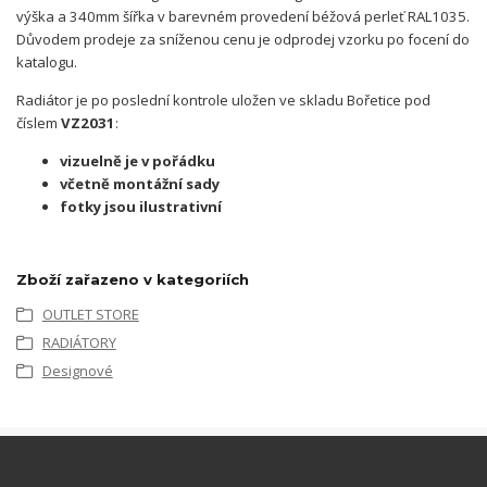
výška a 340mm šířka v barevném provedení béžová perleť RAL1035.
Důvodem prodeje za sníženou cenu je odprodej vzorku po focení do
katalogu.
Radiátor je po poslední kontrole uložen ve skladu Bořetice pod
číslem
VZ2031
:
vizuelně je v pořádku
včetně montážní sady
fotky jsou ilustrativní
Zboží zařazeno v kategoriích
OUTLET STORE
RADIÁTORY
Designové