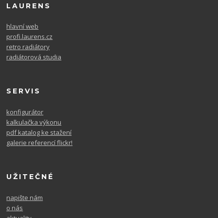
LAURENS
hlavní web
profi.laurens.cz
retro radiátory
radiátorová studia
SERVIS
konfigurátor
kalkulačka výkonu
pdf katalog ke stažení
galerie referencí flickr!
UŽITEČNÉ
napište nám
o nás