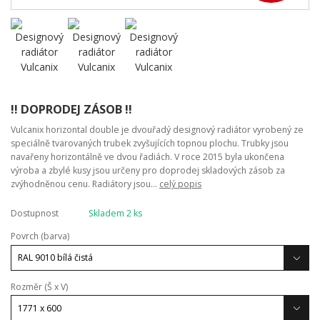
!! DOPRODEJ ZÁSOB !!
Vulcanix horizontal double je dvouřadý designový radiátor vyrobený ze
speciálně tvarovaných trubek zvyšujících topnou plochu. Trubky jsou
navařeny horizontálně ve dvou řadiách. V roce 2015 byla ukončena
výroba a zbylé kusy jsou určeny pro doprodej skladových zásob za
zvýhodněnou cenu. Radiátory jsou...
celý popis
Dostupnost
Skladem 2 ks
Povrch (barva)
Rozměr (Š x V)