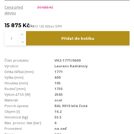
Cena před
39 688 Kč
slevou
15 875 Kč
/
ks
13 120 Kč
bez DPH
Přidat do košíku
Číslo produktu:
VH2-1771/0600
Výrobce:
Laurens Radiátory
Délka (šířka) [mm]:
1771
Výška [mm]:
600
Hloubka [mm]:
105
Rozteč [mm]:
1735
Výkon ∆T50 [W]:
2565
Materiál:
ocel
Povrch.úprava:
RAL 9010 bílá čistá
Objem [l]:
16.2
Hmotnost [kg]:
55.5
Max. provoz. tlak [bar]:
6
Provedení:
na zeď