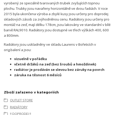
vyrobený ze speciálně tvarovaných trubek zvyšujících topnou
plochu. Trubky jsou navařeny horizontálně ve dvou řadiách. V roce
2015 byla ukončena výroba a zbylé kusy jsou určeny pro doprodej
skladových zásob za zvýhodněnou cenu. Radiátory jsou určeny pro
montáž na zeď, mají délku 178cm, jsou lakovány ve standardní v bílé
barvě RAL9010. Radiátory jsou dostupné ve třech výškách 400, 600
a 800mm.
Radiátory jsou uskladněny ve skladu Laurens v Bořeticích v
orig.balení a jsou:
vizuelně v pořádku
včetně držáků na zeď (
bez šroubů a hmoždinek)
radiátor je prodáván se slevou bez záruky na povrch
záruka na těsnost 6 měsíců
Zboží zařazeno v kategoriích
OUTLET STORE
RADIÁTORY
!! DOPRODEJ !!