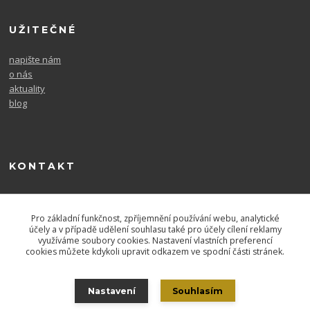
UŽITEČNÉ
napište nám
o nás
aktuality
blog
KONTAKT
604 567 726
po. - pá. 9-16
Pro základní funkčnost, zpříjemnění používání webu, analytické
účely a v případě udělení souhlasu také pro účely cílení reklamy
využíváme soubory cookies. Nastavení vlastních preferencí
cookies můžete kdykoli upravit odkazem ve spodní části stránek.
Nastavení
Souhlasím