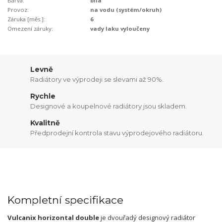
Barva:
bílá
Provoz:
na vodu (systém/okruh)
Záruka [měs.]:
6
Omezení záruky:
vady laku vyloučeny
Levně
Radiátory ve výprodeji se slevami až 90%.
Rychle
Designové a koupelnové radiátory jsou skladem.
Kvalitně
Předprodejní kontrola stavu výprodejového radiátoru.
Kompletní specifikace
Vulcanix horizontal double
je dvouřadý designový radiátor