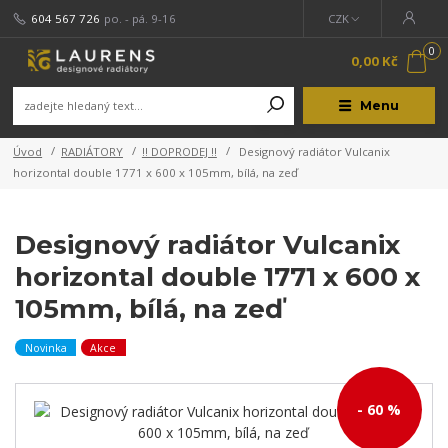
604 567 726
po. - pá. 9-16
CZK
0
0,00 Kč
Menu
Úvod
RADIÁTORY
!! DOPRODEJ !!
Designový radiátor Vulcanix
horizontal double 1771 x 600 x 105mm, bílá, na zeď
Designový radiátor Vulcanix
horizontal double 1771 x 600 x
105mm, bílá, na zeď
Novinka
Akce
- 60 %