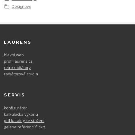
Designové
LAURENS
hlavní web
profi.laurens.cz
retro radiátory
radiátorová studia
SERVIS
konfigurátor
kalkulačka výkonu
pdf katalog ke stažení
galerie referencí flickr!