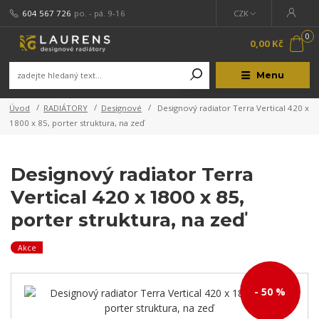
604 567 726
po. - pá. 9-16
CZK
0
0,00 Kč
Menu
Úvod
RADIÁTORY
Designové
Designový radiator Terra Vertical 420 x
1800 x 85, porter struktura, na zeď
Designový radiator Terra
Vertical 420 x 1800 x 85,
porter struktura, na zeď
Akce
- 50 %