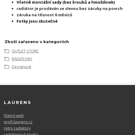
Včetně montážní sady (bez šroubů a hmoždinek)
radiátor je prodáván se slevou bez záruky na povrch
záruka na těsnost 6 měsíců
Fotky jsou skutečné
Zboží zařazeno v kategoriích
OUTLET STORE
RADIÁTORY
Designové
LAURENS
hlavní web
profi.laurens.cz
retro radiátory
radiátorová studia