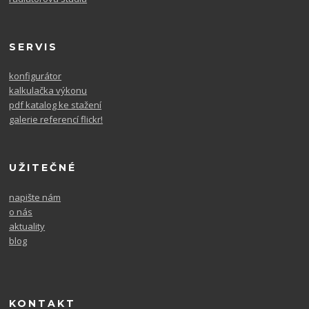
SERVIS
konfigurátor
kalkulačka výkonu
pdf katalog ke stažení
galerie referencí flickr!
UŽITEČNÉ
napište nám
o nás
aktuality
blog
KONTAKT