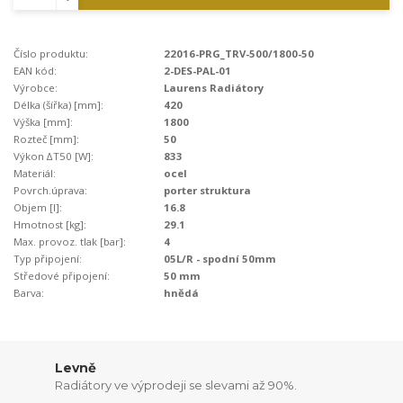
Číslo produktu:
22016-PRG_TRV-500/1800-50
EAN kód:
2-DES-PAL-01
Výrobce:
Laurens Radiátory
Délka (šířka) [mm]:
420
Výška [mm]:
1800
Rozteč [mm]:
50
Výkon ∆T50 [W]:
833
Materiál:
ocel
Povrch.úprava:
porter struktura
Objem [l]:
16.8
Hmotnost [kg]:
29.1
Max. provoz. tlak [bar]:
4
Typ připojení:
05L/R - spodní 50mm
Středové připojení:
50 mm
Barva:
hnědá
Levně
Radiátory ve výprodeji se slevami až 90%.