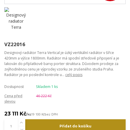
VZ22016
Designový radiátor Terra Vertical je úzký vertikální radiátor v šířce
420mm a výšce 1800mm. Radiátor má spodní středové připojení a je
lakován do příplatkové barvy porter struktura. Důvodem prodeje za
zvýhodněnou cenu je výprodej vzorku ze zrušeného studia Praha.
Radiátor je po poslední kontrole u...
celý popis
Dostupnost
Skladem 1 ks
Cena před
46 222 Kč
slevou
23 111 Kč
/
ks
19 100 Kč
bez DPH
Přidat do košíku