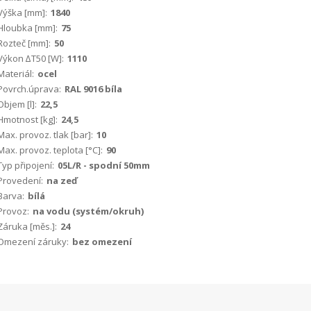
Výška [mm]:
1840
Hloubka [mm]:
75
Rozteč [mm]:
50
Výkon ∆T50 [W]:
1110
Materiál:
ocel
Povrch.úprava:
RAL 9016 bíla
Objem [l]:
22,5
Hmotnost [kg]:
24,5
Max. provoz. tlak [bar]:
10
Max. provoz. teplota [°C]:
90
Typ připojení:
05L/R - spodní 50mm
Provedení:
na zeď
Barva:
bílá
Provoz:
na vodu (systém/okruh)
Záruka [měs.]:
24
Omezení záruky:
bez omezení