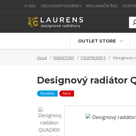
O NÁS
OBCHODNÍ PODMÍNKY
REKLAMAČNÍ ŘÁD
KONTA
OUTLET STORE
Úvod
RADIÁTORY
!! DOPRODEJ !!
Designový ra
Designový radiátor Q
Novinka
Akce