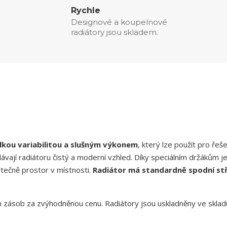
Rychle
Designové a koupelnové
radiátory jsou skladem.
elkou variabilitou a slušným výkonem
, který lze použít pro řeše
ávají radiátoru čistý a moderní vzhled. Díky speciálním držákům j
ytečně prostor v místnosti.
Radiátor má standardně spodní st
h zásob za zvýhodněnou cenu. Radiátory jsou uskladněny ve sklad