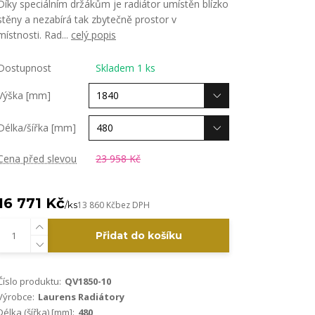
Díky speciálním držákům je radiátor umístěn blízko
stěny a nezabírá tak zbytečně prostor v
místnosti. Rad...
celý popis
Dostupnost
Skladem 1 ks
Výška [mm]
Délka/šířka [mm]
Cena před slevou
23 958 Kč
16 771 Kč
/
ks
13 860 Kč
bez DPH
Přidat do košíku
Číslo produktu:
QV1850-10
Výrobce:
Laurens Radiátory
Délka (šířka) [mm]:
480