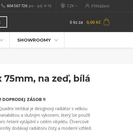
604 567 726
po. - pá. 9-16
CZK
Přihlášení
0
ks
za
0,00 Kč
t
SHOWROOMY
 75mm, na zeď, bílá
!! DOPRODEJ ZÁSOB !!
Quadrix Vertikal je designový radiátor s velkou
variabilitou a slušným výkonem, který lze použít
pro řešení vytápění v celém objektu. Čtvercové
profily dodávají radiátoru čistý a moderní vzhled.