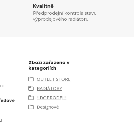
Kvalitně
Předprodejní kontrola stavu
výprodejového radiátoru.
Zboží zařazeno v
kategoriích
OUTLET STORE
ní
RADIÁTORY
e
!! DOPRODEJ !!
ředové
Designové
u