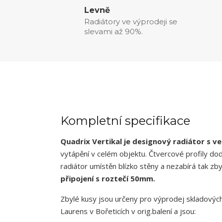
Levně
Radiátory ve výprodeji se
slevami až 90%.
Kompletní specifikace
Quadrix Vertikal je designový radiátor s v
vytápění v celém objektu. Čtvercové profily dod
radiátor umístěn blízko stěny a nezabírá tak zb
připojení s roztečí 50mm.
Zbylé kusy jsou určeny pro výprodej skladovýc
Laurens v Bořeticích v orig.balení a jsou: