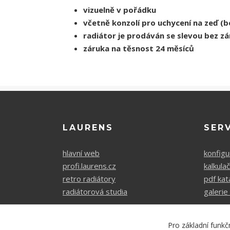
vizuelně v pořádku
včetně konzolí pro uchycení na zeď (
b
radiátor je prodáván se slevou bez z
záruka na těsnost 24 měsíců
LAURENS
SER
hlavní web
konfigu
profi.laurens.cz
kalkula
retro radiátory
pdf kat
radiátorová studia
galerie 
Pro základní funkč