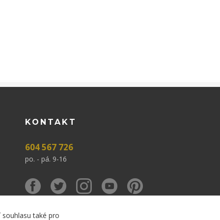
KONTAKT
604 567 726
po. - pá. 9-16
í souhlasu také pro