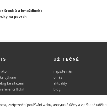
ez šroubů a hmoždinek)
áruky na povrch
VIS
UŽITEČNÉ
rátor
napište nám
čka výkonu
o nás
alog ke stažení
aktuality
referencí flickr!
blog
nost, zpříjemnění používání webu, analytické účely a v případě udělen