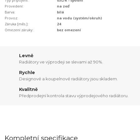
Typ připojení:
03L/R - spodní
Provedení:
na zeď
Barva:
bílá
Provoz:
na vodu (systém/okruh)
Záruka [měs.]:
24
Omezení záruky:
bez omezení
Levně
Radiátory ve výprodeji se slevami až 90%.
Rychle
Designové a koupelnové radiátory jsou skladem.
Kvalitně
Předprodejní kontrola stavu výprodejového radiátoru.
Kompletní specifikace