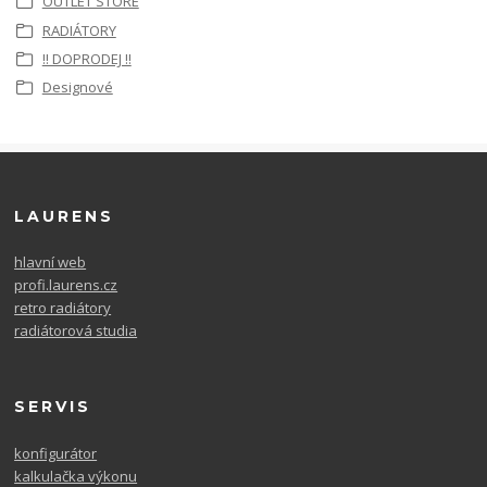
OUTLET STORE
RADIÁTORY
!! DOPRODEJ !!
Designové
LAURENS
hlavní web
profi.laurens.cz
retro radiátory
radiátorová studia
SERVIS
konfigurátor
kalkulačka výkonu