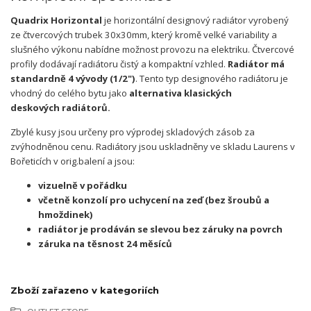
Quadrix Horizontal
je horizontální designový radiátor vyrobený
ze čtvercových trubek 30x30mm, který kromě velké variability a
slušného výkonu nabídne možnost provozu na elektriku. Čtvercové
profily dodávají radiátoru čistý a kompaktní vzhled.
Radiátor má
standardně 4 vývody (1/2")
. Tento typ designového radiátoru je
vhodný do celého bytu jako
alternativa klasických
deskových radiátorů.
Zbylé kusy jsou určeny pro výprodej skladových zásob za
zvýhodněnou cenu. Radiátory jsou uskladněny ve skladu Laurens v
Bořeticích v orig.balení a jsou:
vizuelně v pořádku
včetně konzolí pro uchycení na zeď (
bez šroubů a
hmoždinek)
radiátor je prodáván se slevou bez záruky na povrch
záruka na těsnost 24 měsíců
Zboží zařazeno v kategoriích