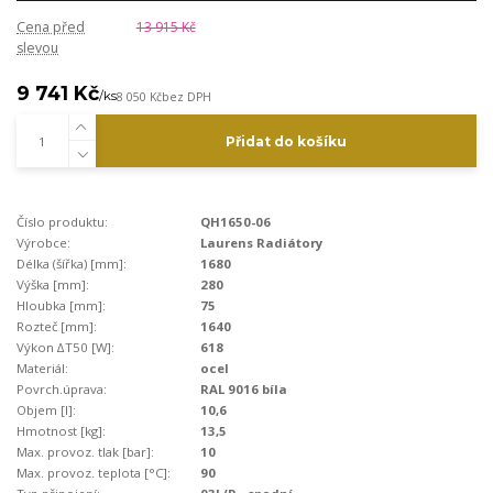
Cena před
13 915 Kč
slevou
9 741 Kč
/
ks
8 050 Kč
bez DPH
Přidat do košíku
Číslo produktu:
QH1650-06
Výrobce:
Laurens Radiátory
Délka (šířka) [mm]:
1680
Výška [mm]:
280
Hloubka [mm]:
75
Rozteč [mm]:
1640
Výkon ∆T50 [W]:
618
Materiál:
ocel
Povrch.úprava:
RAL 9016 bíla
Objem [l]:
10,6
Hmotnost [kg]:
13,5
Max. provoz. tlak [bar]:
10
Max. provoz. teplota [°C]:
90