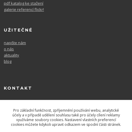
pdf katalog ke stažení
galerie referencí flickr!
UŽITEČNÉ
napište nám
o nás
aktuality
blog
KONTAKT
604 567 726
po. - pá. 9-16
Pro základní funkčnost, zpříjemnění používání webu, analytické
účely a v případě udělení souhlasu také pro účely cílení reklamy
využíváme soubory cookies. Nastavení vlastních preferencí
cookies můžete kdykoli upravit odkazem ve spodní části stránek.