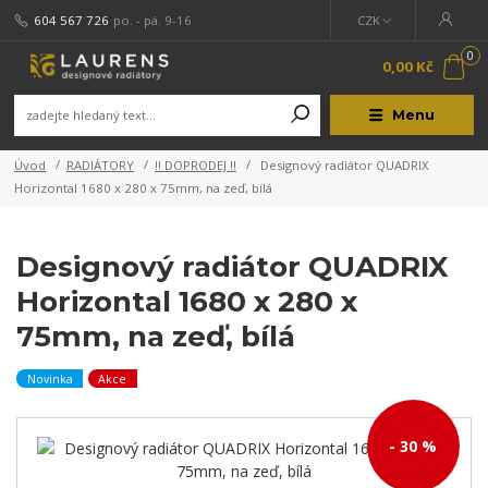
604 567 726
po. - pá. 9-16
CZK
0
0,00 Kč
Menu
Úvod
RADIÁTORY
!! DOPRODEJ !!
Designový radiátor QUADRIX
Horizontal 1680 x 280 x 75mm, na zeď, bílá
Designový radiátor QUADRIX
Horizontal 1680 x 280 x
75mm, na zeď, bílá
Novinka
Akce
- 30 %