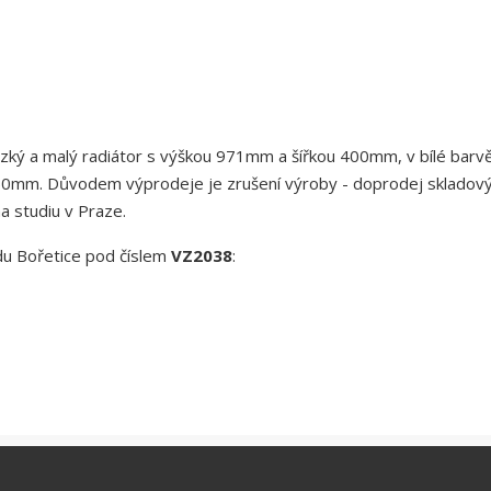
úzký a malý radiátor s výškou 971mm a šířkou 400mm, v bílé barv
0mm. Důvodem výprodeje je zrušení výroby - doprodej skladov
na studiu v Praze.
adu Bořetice pod číslem
VZ2038
: