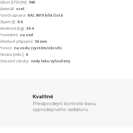
Výkon ∆T50 [W]:
940
Materiál:
ocel
Povrch.úprava:
RAL 9010 bílá čistá
Objem [l]:
9.6
Hmotnost [kg]:
34.4
Provedení:
na zeď
Středové připojení:
50 mm
Provoz:
na vodu (systém/okruh)
Záruka [měs.]:
6
Omezení záruky:
vady laku vyloučeny
Kvalitně
Předprodejní kontrola stavu
výprodejového radiátoru.