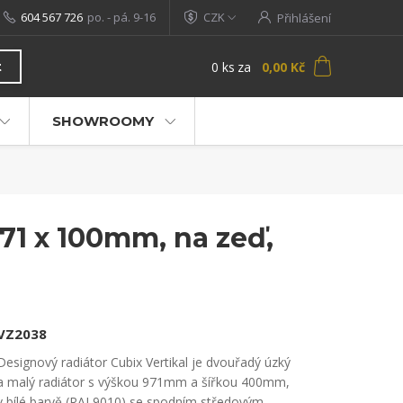
604 567 726
po. - pá. 9-16
CZK
Přihlášení
0
ks
za
0,00 Kč
t
SHOWROOMY
71 x 100mm, na zeď,
VZ2038
Designový radiátor Cubix Vertikal je dvouřadý úzký
a malý radiátor s výškou 971mm a šířkou 400mm,
v bílé barvě (RAL9010) se spodním středovým