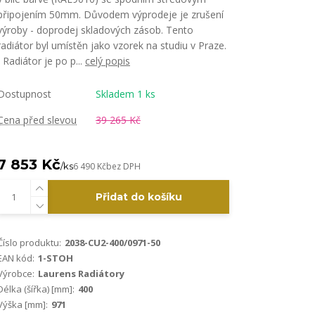
připojením 50mm. Důvodem výprodeje je zrušení
výroby - doprodej skladových zásob. Tento
radiátor byl umístěn jako vzorek na studiu v Praze.
Radiátor je po p...
celý popis
Dostupnost
Skladem 1 ks
Cena před slevou
39 265 Kč
7 853 Kč
/
ks
6 490 Kč
bez DPH
Přidat do košíku
Číslo produktu:
2038-CU2-400/0971-50
EAN kód:
1-STOH
Výrobce:
Laurens Radiátory
Délka (šířka) [mm]:
400
Výška [mm]:
971