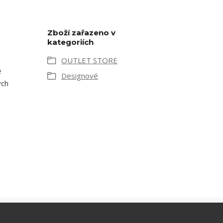
Zboží zařazeno v
kategoriích
OUTLET STORE
ě
Designové
ých